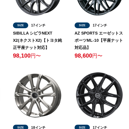
17インチ
17インチ
SIZE
SIZE
SIBILLA シビラNEXT
AZ SPORTS エーゼットス
X2(ネクストX2)【トヨタ純
ポーツML-10【平座ナット
正平座ナット対応】
対応品】
98,100
98,600
円〜
円〜
18インチ
17インチ
SIZE
SIZE