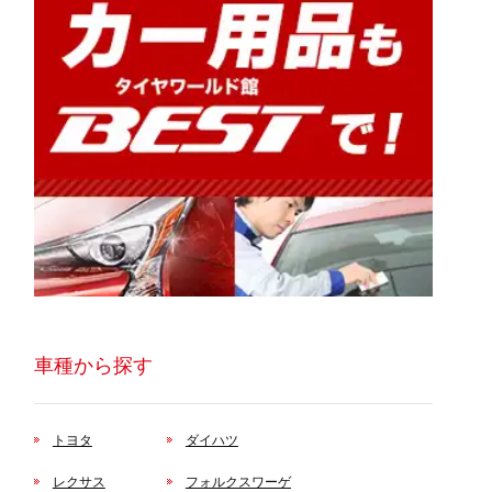
車種から探す
トヨタ
ダイハツ
レクサス
フォルクスワーゲ