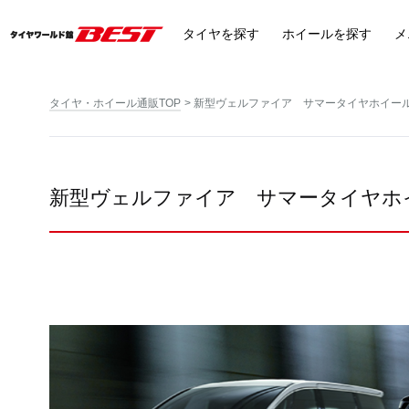
タイヤ
を探す
ホイール
を探す
メ
タイヤ・ホイール通販TOP
新型ヴェルファイア サマータイヤホイー
新型ヴェルファイア サマータイヤホ