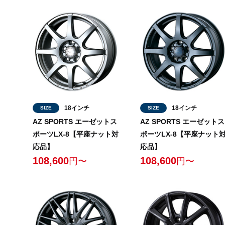
18インチ
18インチ
SIZE
SIZE
AZ SPORTS エーゼットス
AZ SPORTS エーゼットス
ポーツLX-8【平座ナット対
ポーツLX-8【平座ナット
応品】
応品】
108,600
108,600
円〜
円〜