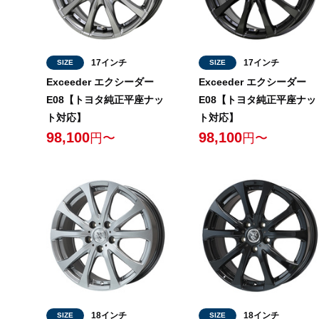
17インチ
17インチ
SIZE
SIZE
Exceeder エクシーダー
Exceeder エクシーダー
E08【トヨタ純正平座ナッ
E08【トヨタ純正平座ナッ
ト対応】
ト対応】
98,100
98,100
円〜
円〜
18インチ
18インチ
SIZE
SIZE