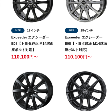
18インチ
18インチ
SIZE
SIZE
Exceeder エクシーダー
Exceeder エクシーダー
E08【トヨタ純正 M14球面
E08【トヨタ純正 M14球面
座ボルト対応】
座ボルト対応】
110,100
110,100
円〜
円〜