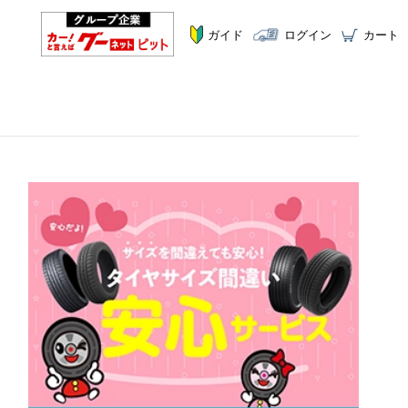
ガイド
ログイン
カート