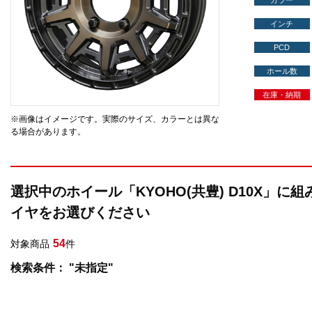
カラー
インチ
PCD
ホール数
在庫・納期
※画像はイメージです。実際のサイズ、カラーとは異な
る場合があります。
選択中のホイール「KYOHO(共豊) D10X」に
イヤをお選びください
54
対象商品
件
検索条件： "未指定"