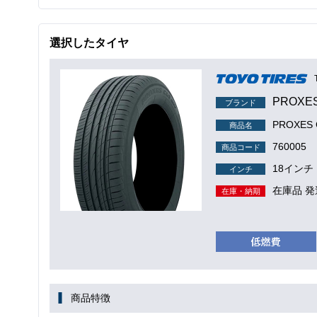
選択したタイヤ
PROXE
ブランド
PROXES 
商品名
760005
商品コード
18インチ
インチ
在庫品 発
在庫・納期
商品特徴