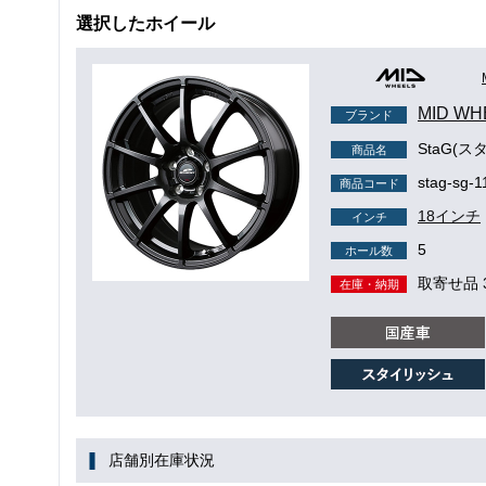
選択したホイール
MID WH
ブランド
StaG(ス
商品名
stag-sg-1
商品コード
18インチ
インチ
5
ホール数
取寄せ品 
在庫・納期
店舗別在庫状況