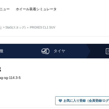
ニュー
ホイール装着
シミュレータ
ぶ
StaG(スタッグ) ＋ PROXES CL1 SUV
種
タイヤ
認
g-sg-114.3-5
お気に入り登録（会員登録/ロ