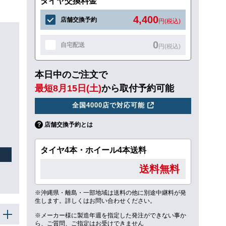
タイヤ交換料金
4,400
店舗交換予約
円(税込)
0
自宅配送
円(税込)
本日中のご注文で
最短8月15日(土)
から取付予約可能
全国4000店で対応可能
店舗交換予約とは
タイヤ4本・ホイール4本送料
送料無料
※沖縄県・離島・一部地域は送料の他に別途中継料が発
生します。詳しくはお問い合わせください。
※メーカー様に製造年週を指定した発注ができない事か
ら、ご質問、ご指定はお受けできません