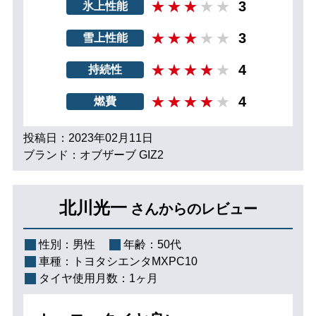
3
氷上性能
3
雪上性能
4
持続性
4
燃費
投稿日：2023年02月11日
ブランド：オブザーブ GIZ2
北川光一
さんからのレビュー
性別：
男性
年齢：
50代
車種：
トヨタシエンタMXPC10
タイヤ使用月数：
1ヶ月