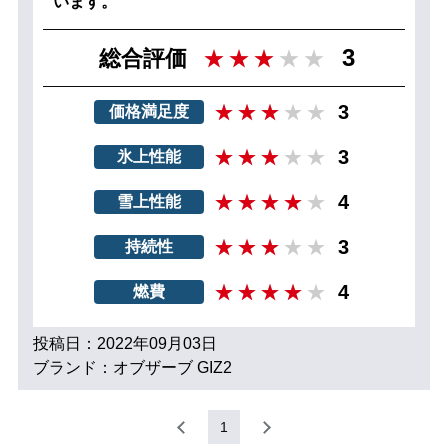
います。
3
総合評価
3
価格満足度
3
氷上性能
4
雪上性能
3
持続性
4
燃費
投稿日：2022年09月03日
ブランド：オブザーブ GIZ2
1