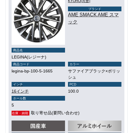
KYOHO(共豊)
ブランド
AME SMACK AME スマ
ック
商品名
LEGINA(レジーナ)
商品コード
カラー
legina-bp-100-5-1665
サファイアブラック×ポリッ
シュ
インチ
PCD
16インチ
100.0
ホール数
5
取り寄せ品(要問い合わせ)
在庫・納期