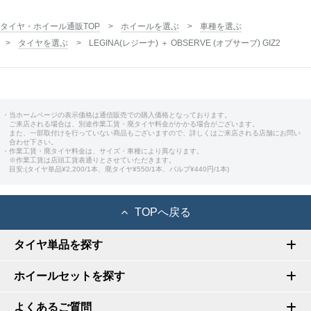
タイヤ・ホイール通販TOP
ホイールを選ぶ
車種を選ぶ
タイヤを選ぶ
LEGINA(レジーナ) ＋ OBSERVE (オブサーブ) GIZ2
・当ホームページの表示価格は通信販売での購入価格となっております。
ご来店される場合は、別途作業工賃・廃タイヤ料金がかかる場合がございます。
また、一部取付けを行っていない商品もございますので、詳しくはご来店される店舗にお問い
合わせ下さい。
・作業工賃・廃タイヤ料金は、サイズ・車種により異なります。
※作業工賃は店頭工賃表通りとさせていただきます。
目安:(タイヤ単品¥2,200/1本、廃タイヤ¥550/1本、バルブ¥440円/1本)
TOPへ戻る
タイヤ単品を探す
ホイールセットを探す
よくあるご質問