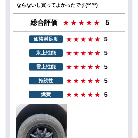
ならないし買ってよかったです(*^^*)
5
総合評価
5
価格満足度
5
氷上性能
5
雪上性能
5
持続性
5
燃費