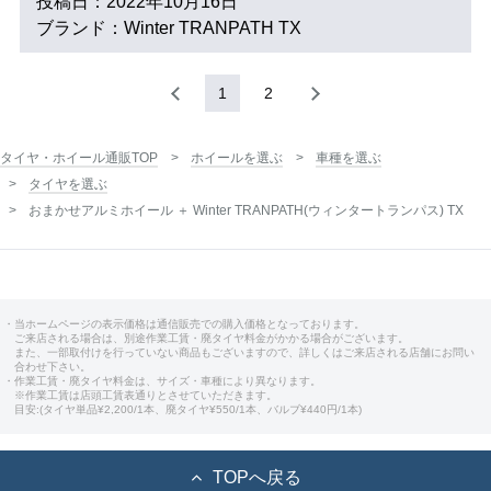
投稿日：2022年10月16日
ブランド：Winter TRANPATH TX
1
2
タイヤ・ホイール通販TOP
ホイールを選ぶ
車種を選ぶ
タイヤを選ぶ
おまかせアルミホイール ＋ Winter TRANPATH(ウィンタートランパス) TX
・当ホームページの表示価格は通信販売での購入価格となっております。
ご来店される場合は、別途作業工賃・廃タイヤ料金がかかる場合がございます。
また、一部取付けを行っていない商品もございますので、詳しくはご来店される店舗にお問い
合わせ下さい。
・作業工賃・廃タイヤ料金は、サイズ・車種により異なります。
※作業工賃は店頭工賃表通りとさせていただきます。
目安:(タイヤ単品¥2,200/1本、廃タイヤ¥550/1本、バルブ¥440円/1本)
TOPへ戻る