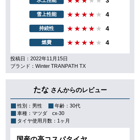
3
氷上性能
4
雪上性能
4
持続性
4
燃費
投稿日：2022年11月15日
ブランド：Winter TRANPATH TX
たな
さんからのレビュー
性別：
男性
年齢：
30代
車種：
マツダ cx-30
タイヤ使用月数：
1ヶ月
国産の高コスパタイヤ