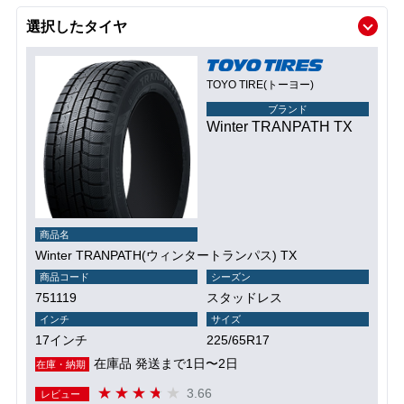
選択したタイヤ
TOYO TIRE(トーヨー)
ブランド
Winter TRANPATH TX
商品名
Winter TRANPATH(ウィンタートランパス) TX
商品コード
シーズン
751119
スタッドレス
インチ
サイズ
17インチ
225/65R17
在庫品 発送まで1日〜2日
在庫・納期
3.66
レビュー