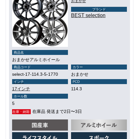
おまかせ
ブランド
BEST selection
商品名
おまかせアルミホイール
商品コード
カラー
select-17-114.3-5-1770
おまかせ
インチ
PCD
17インチ
114.3
ホール数
5
在庫品 発送まで2日〜3日
在庫・納期