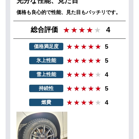
充分な性能、見た目
価格も良心的で性能、見た目もバッチリです。
4
総合評価
5
価格満足度
5
氷上性能
4
雪上性能
5
持続性
4
燃費