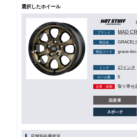
選択したホイール
MAD C
ブランド
GRACE(
商品名
grace-brc
商品コード
17インチ
インチ
5
ホール数
取り寄せ
在庫・納期
店舗別在庫状況