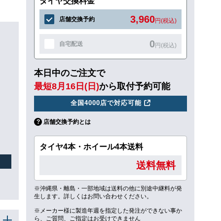
タイヤ交換料金
3,960
店舗交換予約
円(税込)
0
自宅配送
円(税込)
本日中のご注文で
最短8月16日(日)
から取付予約可能
全国4000店で対応可能
店舗交換予約とは
タイヤ4本・ホイール4本送料
送料無料
※沖縄県・離島・一部地域は送料の他に別途中継料が発
生します。詳しくはお問い合わせください。
※メーカー様に製造年週を指定した発注ができない事か
ら、ご質問、ご指定はお受けできません