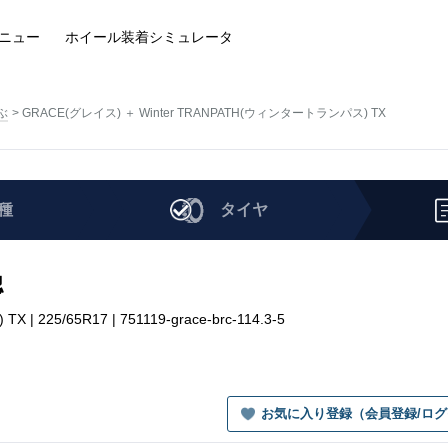
ニュー
ホイール装着
シミュレータ
ぶ
GRACE(グレイス) ＋ Winter TRANPATH(ウィンタートランパス) TX
種
タイヤ
認
25/65R17 | 751119-grace-brc-114.3-5
お気に入り登録（会員登録/ロ