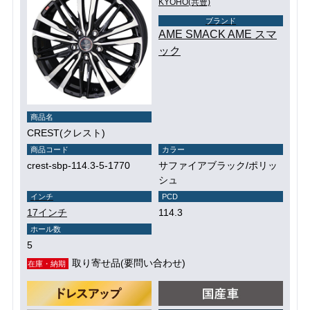
KYOHO(共豊)
ブランド
AME SMACK AME スマ
ック
商品名
CREST(クレスト)
商品コード
カラー
crest-sbp-114.3-5-1770
サファイアブラック/ポリッ
シュ
インチ
PCD
17インチ
114.3
ホール数
5
取り寄せ品(要問い合わせ)
在庫・納期