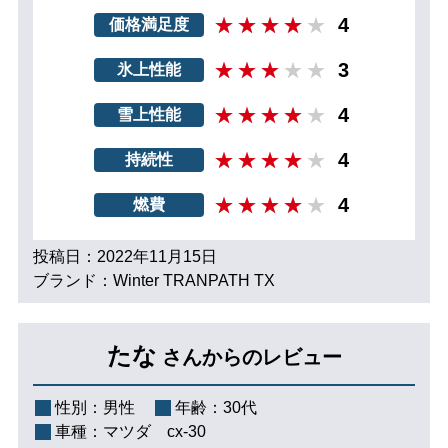
4
価格満足度
3
氷上性能
4
雪上性能
4
持続性
4
燃費
投稿日：2022年11月15日
ブランド：Winter TRANPATH TX
たな
さんからのレビュー
性別：
男性
年齢：
30代
車種：
マツダ cx-30