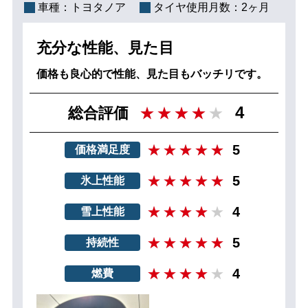
車種：
トヨタノア
タイヤ使用月数：
2ヶ月
充分な性能、見た目
価格も良心的で性能、見た目もバッチリです。
4
総合評価
5
価格満足度
5
氷上性能
4
雪上性能
5
持続性
4
燃費