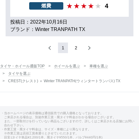
4
燃費
投稿日：2022年10月16日
ブランド：Winter TRANPATH TX
1
2
タイヤ・ホイール通販TOP
ホイールを選ぶ
車種を選ぶ
タイヤを選ぶ
CREST(クレスト) ＋ Winter TRANPATH(ウィンタートランパス) TX
・当ホームページの表示価格は通信販売での購入価格となっております。
ご来店される場合は、別途作業工賃・廃タイヤ料金がかかる場合がございます。
また、一部取付けを行っていない商品もございますので、詳しくはご来店される店舗にお問い
合わせ下さい。
・作業工賃・廃タイヤ料金は、サイズ・車種により異なります。
※作業工賃は店頭工賃表通りとさせていただきます。
目安:(タイヤ単品¥2,200/1本、廃タイヤ¥550/1本、バルブ¥440円/1本)