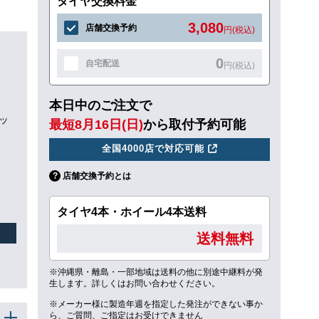
タイヤ交換料金
3,080
店舗交換予約
円(税込)
0
自宅配送
円(税込)
本日中のご注文で
リッ
最短8月16日(日)
から取付予約可能
全国4000店で対応可能
店舗交換予約とは
タイヤ4本・ホイール4本送料
送料無料
※沖縄県・離島・一部地域は送料の他に別途中継料が発
生します。詳しくはお問い合わせください。
※メーカー様に製造年週を指定した発注ができない事か
ら、ご質問、ご指定はお受けできません