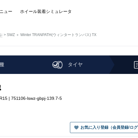
ニュー
ホイール装着
シミュレータ
ぶ
SWZ ＋ Winter TRANPATH(ウィンタートランパス) TX
種
タイヤ
認
| 751106-lswz-gbpj-139.7-5
お気に入り登録（会員登録/ロ