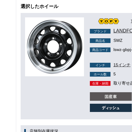
選択したホイール
LANDF
ブランド
SWZ
商品名
lswz-gbpj
商品コード
15インチ
インチ
5
ホール数
取り寄せ
在庫・納期
店舗別在庫状況