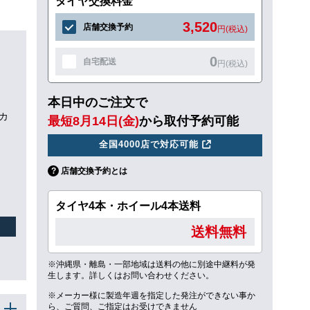
タイヤ交換料金
3,520
店舗交換予約
円(税込)
0
自宅配送
円(税込)
本日中のご注文で
ーカ
最短8月14日(金)
から取付予約可能
全国4000店で対応可能
店舗交換予約とは
タイヤ4本・ホイール4本送料
送料無料
※沖縄県・離島・一部地域は送料の他に別途中継料が発
生します。詳しくはお問い合わせください。
※メーカー様に製造年週を指定した発注ができない事か
ら、ご質問、ご指定はお受けできません