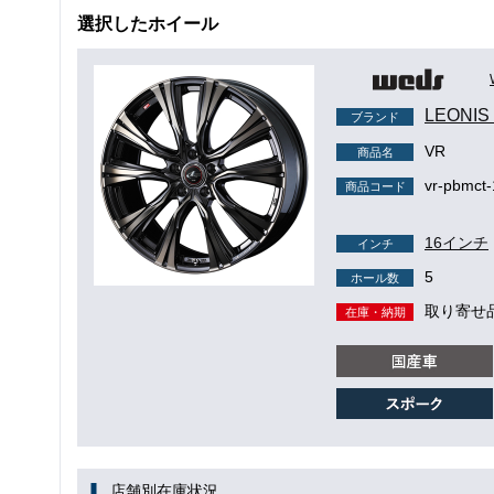
選択したホイール
LEONI
ブランド
VR
商品名
vr-pbmct-
商品コード
16インチ
インチ
5
ホール数
取り寄せ
在庫・納期
店舗別在庫状況