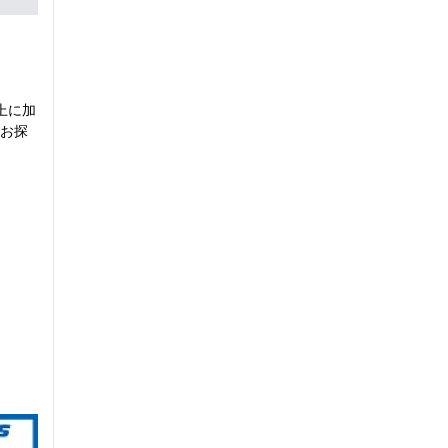
上に加
お探