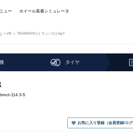
ニュー
ホイール装着
シミュレータ
ぶ
VR ＋ TRANPATH (トランパス) mp7
種
タイヤ
認
bmct-114.3-5
お気に入り登録（会員登録/ロ