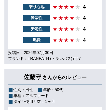
4
乗り心地
4
静寂性
4
安定性
4
燃費
投稿日：2026年07月30日
ブランド：TRANPATH (トランパス) mp7
佐藤守
さんからのレビュー
性別：
男性
年齢：
50代
車種：
アルファード
タイヤ使用月数：
1ヶ月