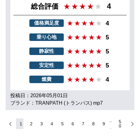
4
総合評価
4
価格満足度
5
乗り心地
5
静寂性
5
安定性
4
燃費
投稿日：2026年05月01日
ブランド：TRANPATH (トランパス) mp7
5
1
2
3
4
5
6
7
8
9
0