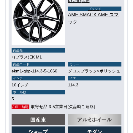
KYOHO(共豊)
ブランド
AME SMACK AME スマ
ック
商品名
+(プラス)EK M1
商品コード
カラー
ekm1-gbp-114.3-5-1660
グロスブラック×ポリッシュ
インチ
PCD
16インチ
114.3
ホール数
5
取寄せ品 3-5営業日(欠品時ご連絡)
在庫・納期