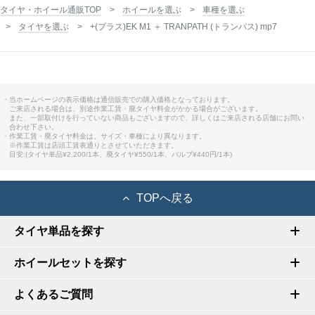
タイヤ・ホイール通販TOP
ホイールを選ぶ
車種を選ぶ
タイヤを選ぶ
+(プラス)EK M1 ＋ TRANPATH (トランパス) mp7
・当ホームページの表示価格は通信販売での購入価格となっております。
ご来店される場合は、別途作業工賃・廃タイヤ料金がかかる場合がございます。
また、一部取付けを行っていない商品もございますので、詳しくはご来店される店舗にお問い
合わせ下さい。
・作業工賃・廃タイヤ料金は、サイズ・車種により異なります。
※作業工賃は店頭工賃表通りとさせていただきます。
目安:(タイヤ単品¥2,200/1本、廃タイヤ¥550/1本、バルブ¥440円/1本)
TOPへ戻る
タイヤ単品を探す
ホイールセットを探す
よくあるご質問