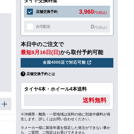
タイヤ交換料金
3,960
店舗交換予約
円(税込)
0
自宅配送
円(税込)
本日中のご注文で
最短8月16日(日)
から取付予約可能
全国4000店で対応可能
店舗交換予約とは
タイヤ4本・ホイール4本送料
送料無料
※沖縄県・離島・一部地域は送料の他に別途中継料が発
生します。詳しくはお問い合わせください。
※メーカー様に製造年週を指定した発注ができない事か
ら、ご質問、ご指定はお受けできません