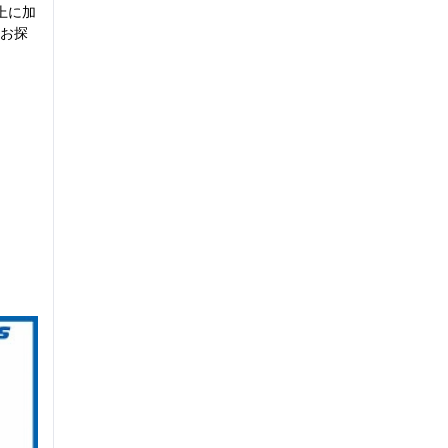
上に加
お探