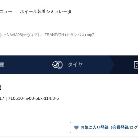
ニュー
ホイール装着
シミュレータ
ぶ
NAVIA08(ナヴィア) ＋ TRANPATH (トランパス) mp7
種
タイヤ
認
| 710510-nv08-pbk-114.3-5
お気に入り登録（会員登録/ロ