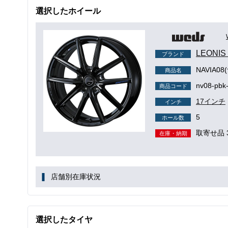
選択したホイール
LEONI
ブランド
NAVIA0
商品名
nv08-pbk
商品コード
17インチ
インチ
5
ホール数
取寄せ品 
在庫・納期
店舗別在庫状況
選択したタイヤ