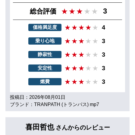
3
総合評価
4
価格満足度
3
乗り心地
3
静寂性
3
安定性
3
燃費
投稿日：2026年08月01日
ブランド：TRANPATH (トランパス) mp7
喜田哲也
さんからのレビュー