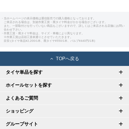
・当ホームページの表示価格は通信販売での購入価格となっております。
ご来店される場合は、別途作業工賃・廃タイヤ料金がかかる場合がございます。
また、一部取付けを行っていない商品もございますので、詳しくはご来店される店舗にお問い
合わせ下さい。
・作業工賃・廃タイヤ料金は、サイズ・車種により異なります。
※作業工賃は店頭工賃表通りとさせていただきます。
目安:(タイヤ単品¥2,200/1本、廃タイヤ¥550/1本、バルブ¥440円/1本)
TOPへ戻る
タイヤ単品を探す
ホイールセットを探す
よくあるご質問
ショッピング
グループサイト