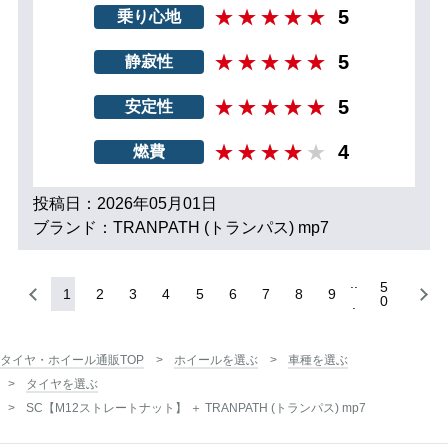
5
乗り心地
5
静寂性
5
安定性
4
燃費
投稿日：2026年05月01日
ブランド：TRANPATH (トランパス) mp7
5
1
2
3
4
5
6
7
8
9
0
タイヤ・ホイール通販TOP
ホイールを選ぶ
車種を選ぶ
タイヤを選ぶ
SC【M12ストレートナット】 ＋ TRANPATH (トランパス) mp7