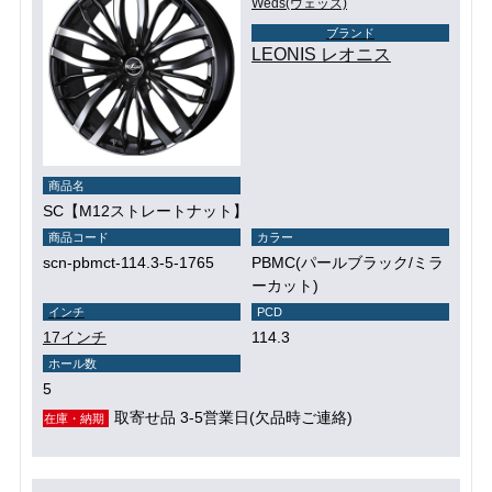
Weds(ウェッズ)
ブランド
LEONIS レオニス
商品名
SC【M12ストレートナット】
商品コード
カラー
scn-pbmct-114.3-5-1765
PBMC(パールブラック/ミラ
ーカット)
インチ
PCD
17インチ
114.3
ホール数
5
取寄せ品 3-5営業日(欠品時ご連絡)
在庫・納期