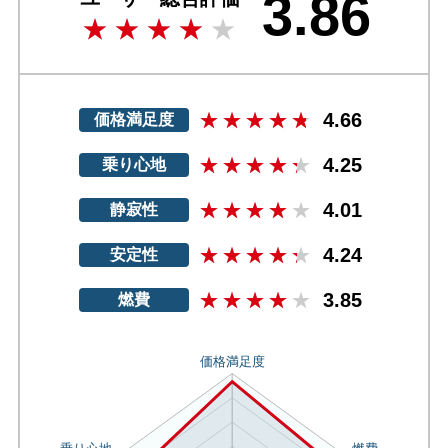
3.86
4.66
価格満足度
4.25
乗り心地
4.01
静寂性
4.24
安定性
3.85
燃費