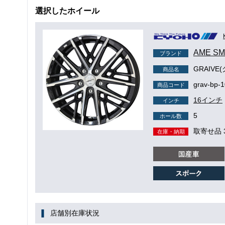
選択したホイール
AME S
ブランド
GRAIVE
商品名
grav-bp-
商品コード
16インチ
インチ
5
ホール数
取寄せ品 
在庫・納期
店舗別在庫状況