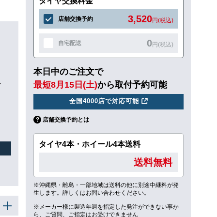
タイヤ交換料金
3,520
店舗交換予約
円(税込)
0
自宅配送
円(税込)
本日中のご注文で
ュ
最短8月15日(土)
から取付予約可能
全国4000店で対応可能
店舗交換予約とは
タイヤ4本・ホイール4本送料
送料無料
※沖縄県・離島・一部地域は送料の他に別途中継料が発
生します。詳しくはお問い合わせください。
※メーカー様に製造年週を指定した発注ができない事か
ら、ご質問、ご指定はお受けできません