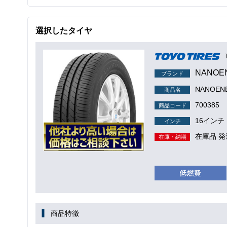
選択したタイヤ
NANOE
ブランド
NANOEN
商品名
700385
商品コード
16インチ
インチ
在庫品 発
在庫・納期
商品特徴