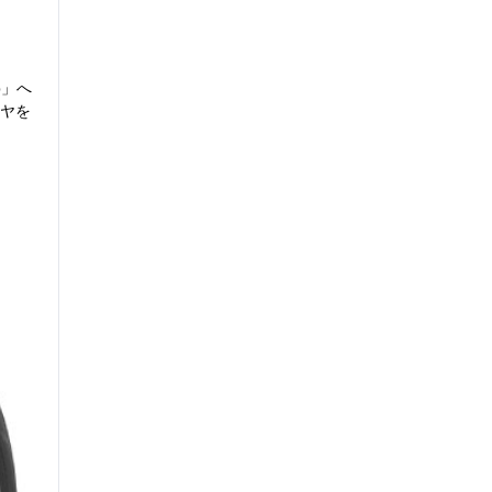
b」へ
ヤを