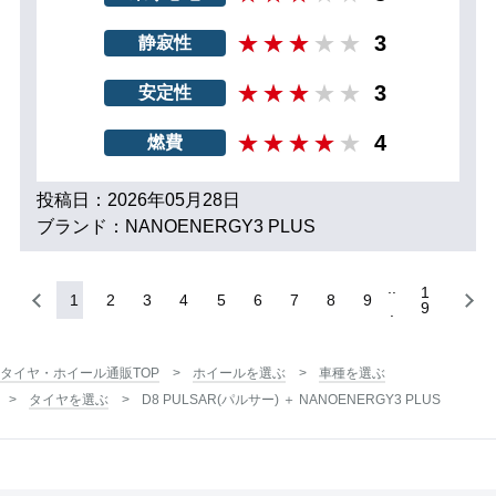
3
静寂性
3
安定性
4
燃費
投稿日：2026年05月28日
ブランド：NANOENERGY3 PLUS
1
1
2
3
4
5
6
7
8
9
9
タイヤ・ホイール通販TOP
ホイールを選ぶ
車種を選ぶ
タイヤを選ぶ
D8 PULSAR(パルサー) ＋ NANOENERGY3 PLUS