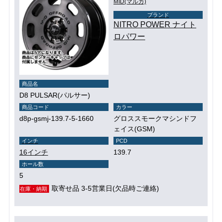
MID(マルカ)
ブランド
NITRO POWER ナイト
ロパワー
商品名
D8 PULSAR(パルサー)
商品コード
カラー
d8p-gsmj-139.7-5-1660
グロススモークマシンドフ
ェイス(GSM)
インチ
PCD
16インチ
139.7
ホール数
5
取寄せ品 3-5営業日(欠品時ご連絡)
在庫・納期