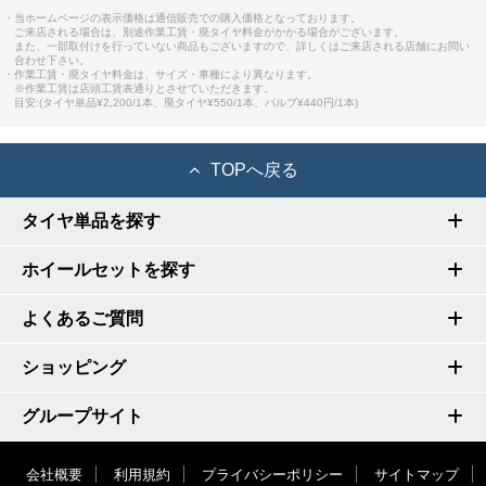
・当ホームページの表示価格は通信販売での購入価格となっております。
ご来店される場合は、別途作業工賃・廃タイヤ料金がかかる場合がございます。
また、一部取付けを行っていない商品もございますので、詳しくはご来店される店舗にお問い
合わせ下さい。
・作業工賃・廃タイヤ料金は、サイズ・車種により異なります。
※作業工賃は店頭工賃表通りとさせていただきます。
目安:(タイヤ単品¥2,200/1本、廃タイヤ¥550/1本、バルブ¥440円/1本)
TOPへ戻る
タイヤ単品を探す
ホイールセットを探す
よくあるご質問
ショッピング
グループサイト
会社概要
利用規約
プライバシーポリシー
サイトマップ