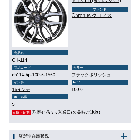
HOT STUFF(ホットスタッフ)
ブランド
Chronus クロノス
商品名
CH-114
商品コード
カラー
ch114-bp-100-5-1560
ブラックポリッシュ
インチ
PCD
15インチ
100.0
ホール数
5
取寄せ品 3-5営業日(欠品時ご連絡)
在庫・納期
店舗別在庫状況