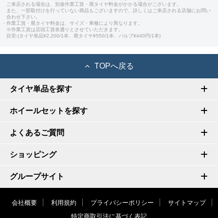
ご来店される場合は、別途作業工賃・廃タイヤ料金がかかる場合がございます。
また、一部取付けを行っていない商品もございますので、詳しくはご来店される店舗にお問い
合わせ下さい。
・作業工賃・廃タイヤ料金は、サイズ・車種により異なります。
※作業工賃は店頭工賃表通りとさせていただきます。
目安:(タイヤ単品¥2,200/1本、廃タイヤ¥550/1本、バルブ¥440円/1本)
TOPへ戻る
タイヤ単品を探す
ホイールセットを探す
よくあるご質問
ショッピング
グループサイト
会社概要
利用規約
プライバシーポリシー
サイトマップ
特定商取引法に基づく表記