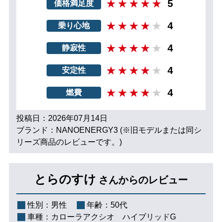
5
価格満足度
4
乗り心地
4
静寂性
4
安定性
4
燃費
投稿日：2026年07月14日
ブランド：NANOENERGY3 (※旧モデルまたは同シ
リーズ商品のレビューです。)
とらのすけ
さんからのレビュー
性別：
男性
年齢：
50代
車種：
カローラアクシオ ハイブリッドG