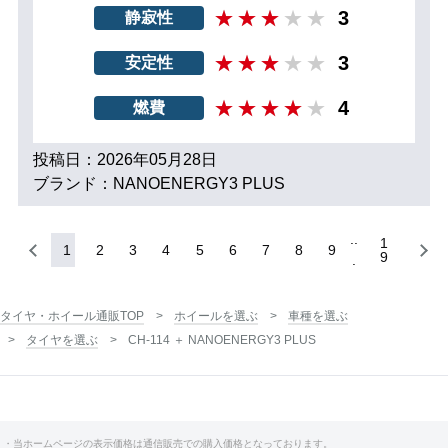
3
静寂性
3
安定性
4
燃費
投稿日：2026年05月28日
ブランド：NANOENERGY3 PLUS
1
1
2
3
4
5
6
7
8
9
9
タイヤ・ホイール通販TOP
ホイールを選ぶ
車種を選ぶ
タイヤを選ぶ
CH-114 ＋ NANOENERGY3 PLUS
・当ホームページの表示価格は通信販売での購入価格となっております。