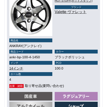
HOT STUFF(ホットスタッフ)
ブランド
Valette ヴァレット
商品名
ANKRAY(アンクレイ)
商品コード
カラー
ankr-bp-100-4-1450
ブラックポリッシュ
インチ
PCD
14インチ
100.0
ホール数
4
取り寄せ品(要問い合わせ)
在庫・納期