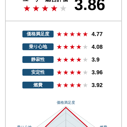
3.86
4.77
価格満足度
4.08
乗り心地
3.9
静寂性
3.96
安定性
3.92
燃費