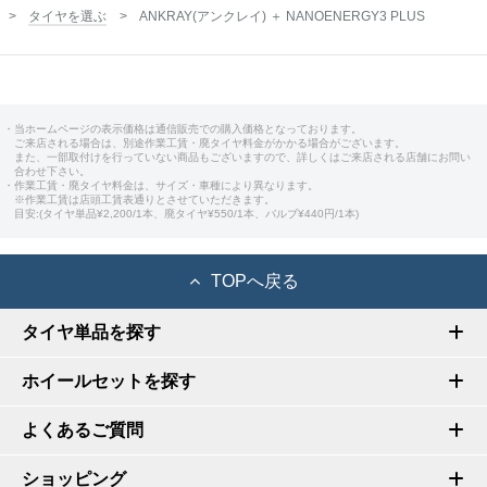
タイヤを選ぶ
ANKRAY(アンクレイ) ＋ NANOENERGY3 PLUS
・当ホームページの表示価格は通信販売での購入価格となっております。
ご来店される場合は、別途作業工賃・廃タイヤ料金がかかる場合がございます。
また、一部取付けを行っていない商品もございますので、詳しくはご来店される店舗にお問い
合わせ下さい。
・作業工賃・廃タイヤ料金は、サイズ・車種により異なります。
※作業工賃は店頭工賃表通りとさせていただきます。
目安:(タイヤ単品¥2,200/1本、廃タイヤ¥550/1本、バルブ¥440円/1本)
TOPへ戻る
タイヤ単品を探す
ホイールセットを探す
よくあるご質問
ショッピング