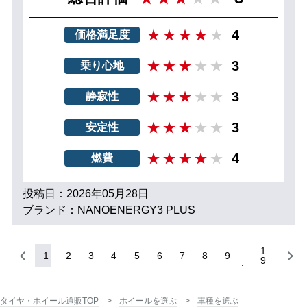
4
価格満足度
3
乗り心地
3
静寂性
3
安定性
4
燃費
投稿日：2026年05月28日
ブランド：NANOENERGY3 PLUS
1
1
2
3
4
5
6
7
8
9
9
タイヤ・ホイール通販TOP
ホイールを選ぶ
車種を選ぶ