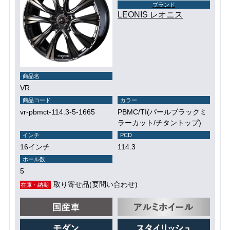
ブランド
LEONIS レオニス
商品名
VR
商品コード
カラー
vr-pbmct-114.3-5-1665
PBMC/TI(パールブラックミ
ラーカット/チタントップ)
インチ
PCD
16インチ
114.3
ホール数
5
取り寄せ品(要問い合わせ)
在庫・納期