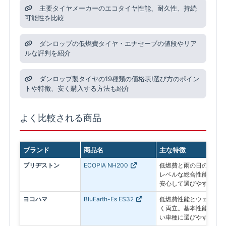
主要タイヤメーカーのエコタイヤ性能、耐久性、持続
可能性を比較
ダンロップの低燃費タイヤ・エナセーブの値段やリア
ルな評判を紹介
ダンロップ製タイヤの19種類の価格表!選び方のポイン
トや特徴、安く購入する方法も紹介
よく比較される商品
ブランド
商品名
主な特徴
ブリヂストン
ECOPIA NH200
低燃費と雨の日の安全性
レベルな総合性能で、毎
安心して選びやすい低燃
ヨコハマ
BluEarth-Es ES32
低燃費性能とウェット性
く両立。基本性能をしっ
い車種に選びやすいスタ