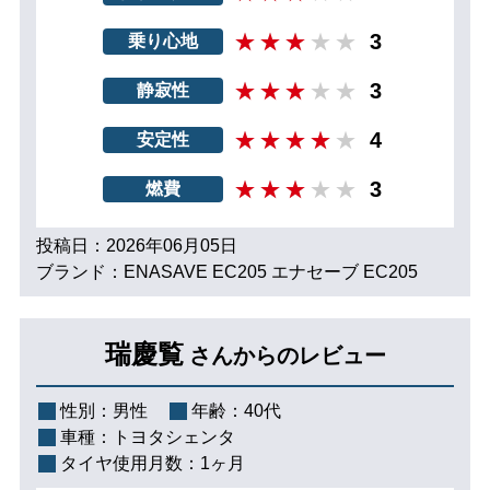
3
乗り心地
3
静寂性
4
安定性
3
燃費
投稿日：2026年06月05日
ブランド：ENASAVE EC205 エナセーブ EC205
瑞慶覧
さんからのレビュー
性別：
男性
年齢：
40代
車種：
トヨタシェンタ
タイヤ使用月数：
1ヶ月