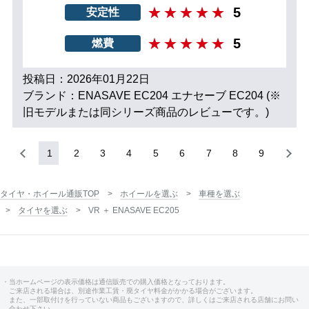
5
安定性
5
燃費
投稿日：2026年01月22日
ブランド：ENASAVE EC204 エナセーブ EC204 (※
旧モデルまたは同シリーズ商品のレビューです。)
1
2
3
4
5
6
7
8
9
タイヤ・ホイール通販TOP
ホイールを選ぶ
車種を選ぶ
タイヤを選ぶ
VR ＋ ENASAVE EC205
・当ホームページの表示価格は通信販売での購入価格となっております。
ご来店される場合は、別途作業工賃・廃タイヤ料金がかかる場合がございます。
また、一部取付けを行っていない商品もございますので、詳しくはご来店される店舗にお問い
合わせ下さい。