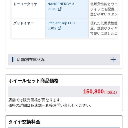
トーヨータイヤ
NANOENERGY 3
低燃費性能とウェット性
PLUS
ライフにも配慮。経済性
選びやすいスタンダード
グッドイヤー
EfficientGrip ECO
優れた低燃費性能とロン
EG02
立。燃費やタイヤの長持
常使いに適したエコタイ
店舗別在庫状況
ホイールセット商品価格
150,800
円(税込)
店舗では販売価格が異なります。
価格の詳細は各店舗へ直接お問い合わせください。
タイヤ交換料金