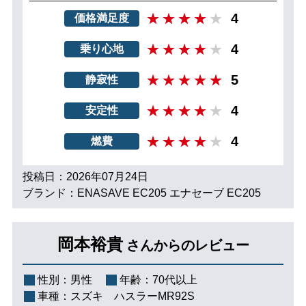
4
価格満足度
4
乗り心地
5
静寂性
4
安定性
4
燃費
投稿日：2026年07月24日
ブランド：ENASAVE EC205 エナセーブ EC205
岡本裕貴
さんからのレビュー
性別：
男性
年齢：
70代以上
車種：
スズキ ハスラーMR92S