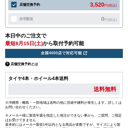
3,520
店舗交換予約
円(税込)
0
自宅配送
円(税込)
本日中のご注文で
最短8月15日(土)
から取付予約可能
全国4000店で対応可能
店舗交換予約とは
タイヤ4本・ホイール4本送料
送料無料
※沖縄県・離島・一部地域は送料の他に別途中継料が発生します。詳しくは
お問い合わせください。
※メーカー様に製造年週を指定した発注ができない事から、ご質問、ご指定
はお受けできません
基本的にはメーカー製造1年以内となる商品が多数ですが、サイズにより製