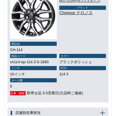
HOT STUFF(ホットスタッフ)
ブランド
Chronus クロノス
商品名
CH-114
商品コード
カラー
ch114-bp-114.3-5-1660
ブラックポリッシュ
インチ
PCD
16インチ
114.3
ホール数
5
取寄せ品 3-5営業日(欠品時ご連絡)
在庫・納期
店舗別在庫状況