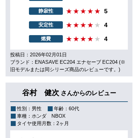
5
静寂性
4
安定性
4
燃費
投稿日：2026年02月01日
ブランド：ENASAVE EC204 エナセーブ EC204 (※
旧モデルまたは同シリーズ商品のレビューです。)
谷村 健次
さんからのレビュー
性別：
男性
年齢：
60代
車種：
ホンダ NBOX
タイヤ使用月数：
2ヶ月