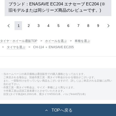
ブランド：ENASAVE EC204 エナセーブ EC204 (※
旧モデルまたは同シリーズ商品のレビューです。)
1
2
3
4
5
6
7
8
9
タイヤ・ホイール通販TOP
ホイールを選ぶ
車種を選ぶ
タイヤを選ぶ
CH-114 ＋ ENASAVE EC205
・当ホームページの表示価格は通信販売での購入価格となっております。
ご来店される場合は、別途作業工賃・廃タイヤ料金がかかる場合がございます。
また、一部取付けを行っていない商品もございますので、詳しくはご来店される店舗にお問い
合わせ下さい。
・作業工賃・廃タイヤ料金は、サイズ・車種により異なります。
※作業工賃は店頭工賃表通りとさせていただきます。
目安:(タイヤ単品¥2,200/1本、廃タイヤ¥550/1本、バルブ¥440円/1本)
TOPへ戻る