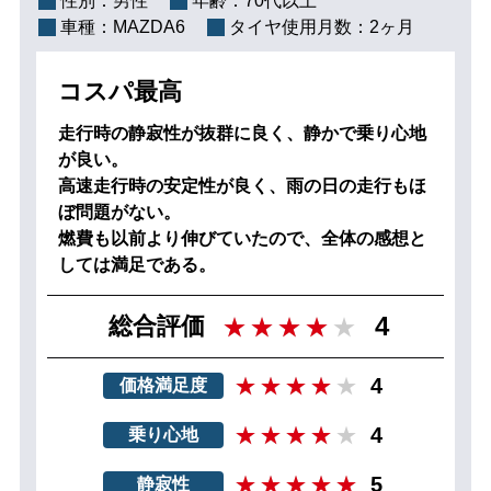
性別：
男性
年齢：
70代以上
車種：
MAZDA6
タイヤ使用月数：
2ヶ月
コスパ最高
走行時の静寂性が抜群に良く、静かで乗り心地
が良い。
高速走行時の安定性が良く、雨の日の走行もほ
ぼ問題がない。
燃費も以前より伸びていたので、全体の感想と
しては満足である。
4
総合評価
4
価格満足度
4
乗り心地
5
静寂性