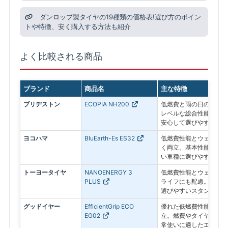
ダンロップ製タイヤの19種類の価格表!選び方のポイン
トや特徴、安く購入する方法も紹介
よく比較される商品
ブランド
商品名
主な特徴
ブリヂストン
ECOPIA NH200
低燃費と雨の日の安全性
レベルな総合性能で、毎
安心して選びやすい低燃
ヨコハマ
BluEarth-Es ES32
低燃費性能とウェット性
く両立。基本性能をしっ
い車種に選びやすいスタ
トーヨータイヤ
NANOENERGY 3
低燃費性能とウェット性
PLUS
ライフにも配慮。経済性
選びやすいスタンダード
グッドイヤー
EfficientGrip ECO
優れた低燃費性能とロン
EG02
立。燃費やタイヤの長持
常使いに適したエコタイ