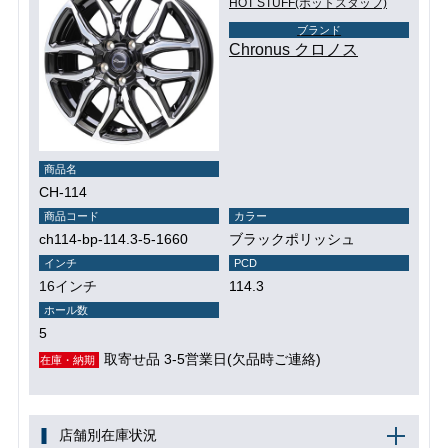
HOT STUFF(ホットスタッフ)
ブランド
Chronus クロノス
商品名
CH-114
商品コード
カラー
ch114-bp-114.3-5-1660
ブラックポリッシュ
インチ
PCD
16インチ
114.3
ホール数
5
取寄せ品 3-5営業日(欠品時ご連絡)
在庫・納期
店舗別在庫状況