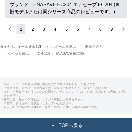
ブランド：ENASAVE EC204 エナセーブ EC204 (※
旧モデルまたは同シリーズ商品のレビューです。)
1
2
3
4
5
6
7
8
9
タイヤ・ホイール通販TOP
ホイールを選ぶ
車種を選ぶ
タイヤを選ぶ
CH-114 ＋ ENASAVE EC205
・当ホームページの表示価格は通信販売での購入価格となっております。
ご来店される場合は、別途作業工賃・廃タイヤ料金がかかる場合がございます。
また、一部取付けを行っていない商品もございますので、詳しくはご来店される店舗にお問い
合わせ下さい。
・作業工賃・廃タイヤ料金は、サイズ・車種により異なります。
※作業工賃は店頭工賃表通りとさせていただきます。
目安:(タイヤ単品¥2,200/1本、廃タイヤ¥550/1本、バルブ¥440円/1本)
TOPへ戻る