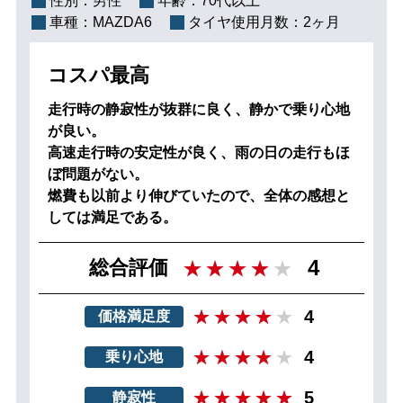
性別：
男性
年齢：
70代以上
車種：
MAZDA6
タイヤ使用月数：
2ヶ月
コスパ最高
走行時の静寂性が抜群に良く、静かで乗り心地
が良い。
高速走行時の安定性が良く、雨の日の走行もほ
ぼ問題がない。
燃費も以前より伸びていたので、全体の感想と
しては満足である。
4
総合評価
4
価格満足度
4
乗り心地
5
静寂性