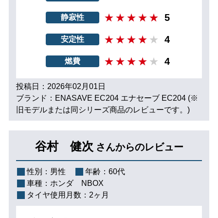
5
静寂性
4
安定性
4
燃費
投稿日：2026年02月01日
ブランド：ENASAVE EC204 エナセーブ EC204 (※
旧モデルまたは同シリーズ商品のレビューです。)
谷村 健次
さんからのレビュー
性別：
男性
年齢：
60代
車種：
ホンダ NBOX
タイヤ使用月数：
2ヶ月