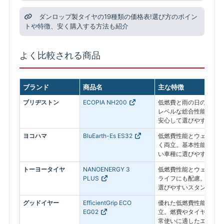
ダンロップ製タイヤの19種類の価格表!選び方のポイン
トや特徴、安く購入する方法も紹介
よく比較される商品
ブランド
商品名
主な特徴
ブリヂストン
ECOPIA NH200
低燃費と雨の日の安全性
レベルな総合性能で、毎
安心して選びやすい低燃
ヨコハマ
BluEarth-Es ES32
低燃費性能とウェット性
く両立。基本性能をしっ
い車種に選びやすいスタ
トーヨータイヤ
NANOENERGY 3
低燃費性能とウェット性
PLUS
ライフにも配慮。経済性
選びやすいスタンダード
グッドイヤー
EfficientGrip ECO
優れた低燃費性能とロン
EG02
立。燃費やタイヤの長持
常使いに適したエコタイ