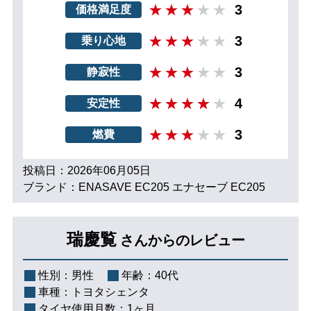
3
価格満足度
3
乗り心地
3
静寂性
4
安定性
3
燃費
投稿日：2026年06月05日
ブランド：ENASAVE EC205 エナセーブ EC205
瑞慶覧
さんからのレビュー
性別：
男性
年齢：
40代
車種：
トヨタシェンタ
タイヤ使用月数：
1ヶ月