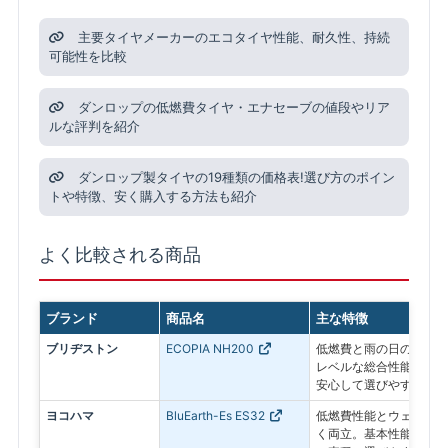
主要タイヤメーカーのエコタイヤ性能、耐久性、持続
可能性を比較
ダンロップの低燃費タイヤ・エナセーブの値段やリア
ルな評判を紹介
ダンロップ製タイヤの19種類の価格表!選び方のポイン
トや特徴、安く購入する方法も紹介
よく比較される商品
ブランド
商品名
主な特徴
ブリヂストン
ECOPIA NH200
低燃費と雨の日の安全性
レベルな総合性能で、毎
安心して選びやすい低燃
ヨコハマ
BluEarth-Es ES32
低燃費性能とウェット性
く両立。基本性能をしっ