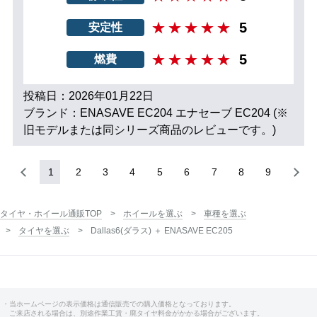
5
安定性
5
燃費
投稿日：2026年01月22日
ブランド：ENASAVE EC204 エナセーブ EC204 (※
旧モデルまたは同シリーズ商品のレビューです。)
1
2
3
4
5
6
7
8
9
タイヤ・ホイール通販TOP
ホイールを選ぶ
車種を選ぶ
タイヤを選ぶ
Dallas6(ダラス) ＋ ENASAVE EC205
・当ホームページの表示価格は通信販売での購入価格となっております。
ご来店される場合は、別途作業工賃・廃タイヤ料金がかかる場合がございます。