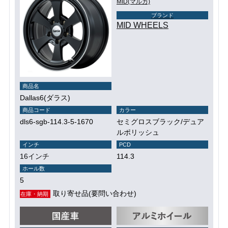
MID(マルカ)
ブランド
MID WHEELS
商品名
Dallas6(ダラス)
商品コード
カラー
dls6-sgb-114.3-5-1670
セミグロスブラック/デュア
ルポリッシュ
インチ
PCD
16インチ
114.3
ホール数
5
取り寄せ品(要問い合わせ)
在庫・納期