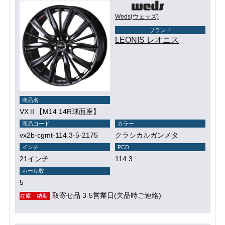
Weds(ウェッズ)
ブランド
LEONIS レオニス
商品名
VXⅡ【M14 14R球面座】
商品コード
カラー
vx2b-cgmt-114.3-5-2175
クラシカルガンメタ
インチ
PCD
21インチ
114.3
ホール数
5
取寄せ品 3-5営業日(欠品時ご連絡)
在庫・納期