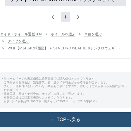
1
タイヤ・ホイール通販TOP
ホイールを選ぶ
車種を選ぶ
タイヤを選ぶ
VXⅡ【M14 14R球面座】 ＋ SYNCHRO WEATHER(シンクロウェザー)
・当ホームページの表示価格は通信販売での購入価格となっております。
ご来店される場合は、別途作業工賃・廃タイヤ料金がかかる場合がございます。
また、一部取付けを行っていない商品もございますので、詳しくはご来店される店舗にお問い
合わせ下さい。
・作業工賃・廃タイヤ料金は、サイズ・車種により異なります。
※作業工賃は店頭工賃表通りとさせていただきます。
目安:(タイヤ単品¥2,200/1本、廃タイヤ¥550/1本、バルブ¥440円/1本)
TOPへ戻る