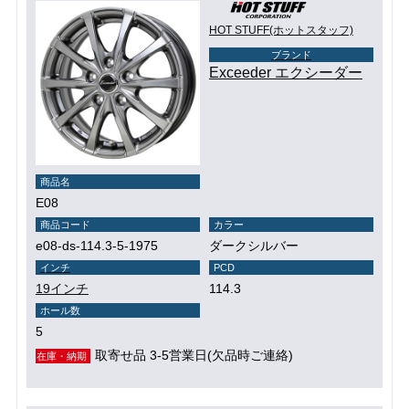
HOT STUFF(ホットスタッフ)
ブランド
Exceeder エクシーダー
商品名
E08
商品コード
カラー
e08-ds-114.3-5-1975
ダークシルバー
インチ
PCD
19インチ
114.3
ホール数
5
取寄せ品 3-5営業日(欠品時ご連絡)
在庫・納期