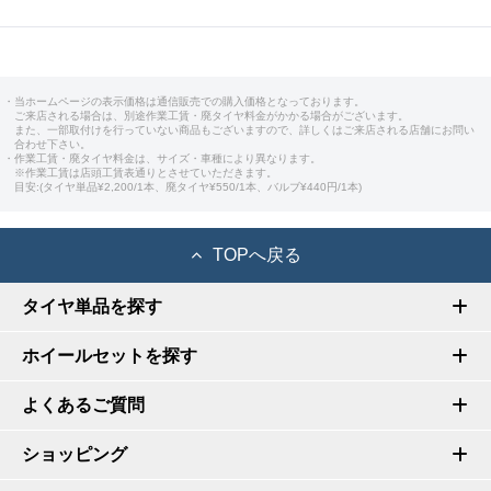
・当ホームページの表示価格は通信販売での購入価格となっております。
ご来店される場合は、別途作業工賃・廃タイヤ料金がかかる場合がございます。
また、一部取付けを行っていない商品もございますので、詳しくはご来店される店舗にお問い
合わせ下さい。
・作業工賃・廃タイヤ料金は、サイズ・車種により異なります。
※作業工賃は店頭工賃表通りとさせていただきます。
目安:(タイヤ単品¥2,200/1本、廃タイヤ¥550/1本、バルブ¥440円/1本)
TOPへ戻る
タイヤ単品を探す
ホイールセットを探す
よくあるご質問
ショッピング