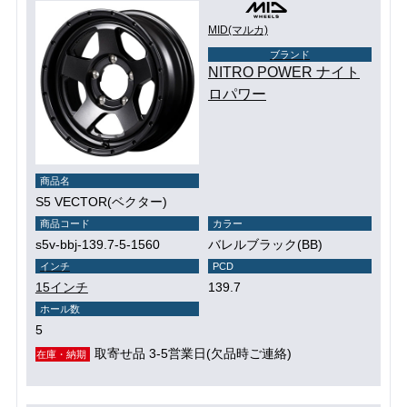
MID(マルカ)
ブランド
NITRO POWER ナイト
ロパワー
商品名
S5 VECTOR(ベクター)
商品コード
カラー
s5v-bbj-139.7-5-1560
バレルブラック(BB)
インチ
PCD
15インチ
139.7
ホール数
5
取寄せ品 3-5営業日(欠品時ご連絡)
在庫・納期