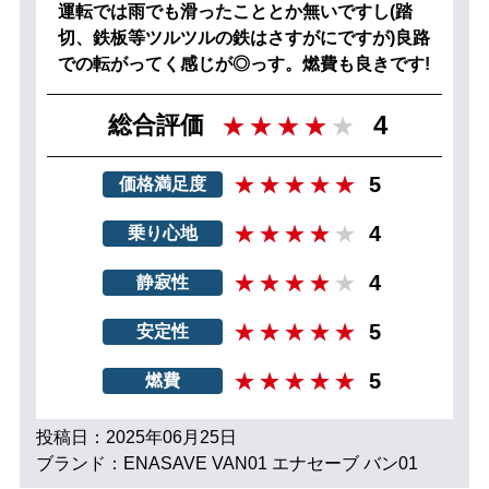
運転では雨でも滑ったこととか無いですし(踏
切、鉄板等ツルツルの鉄はさすがにですが)良路
での転がってく感じが◎っす。燃費も良きです!
4
総合評価
5
価格満足度
4
乗り心地
4
静寂性
5
安定性
5
燃費
投稿日：2025年06月25日
ブランド：ENASAVE VAN01 エナセーブ バン01