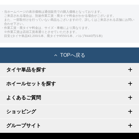
・当ホームページの表示価格は通信販売での購入価格となっております。
ご来店される場合は、別途作業工賃・廃タイヤ料金がかかる場合がございます。
また、一部取付けを行っていない商品もございますので、詳しくはご来店される店舗にお問い
合わせ下さい。
・作業工賃・廃タイヤ料金は、サイズ・車種により異なります。
※作業工賃は店頭工賃表通りとさせていただきます。
目安:(タイヤ単品¥2,200/1本、廃タイヤ¥550/1本、バルブ¥440円/1本)
TOPへ戻る
タイヤ単品を探す
ホイールセットを探す
よくあるご質問
ショッピング
グループサイト