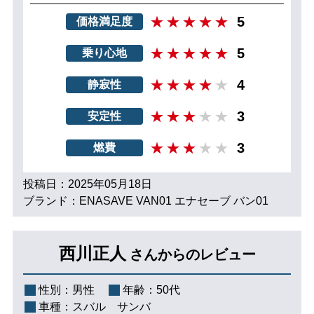
5
価格満足度
5
乗り心地
4
静寂性
3
安定性
3
燃費
投稿日：2025年05月18日
ブランド：ENASAVE VAN01 エナセーブ バン01
西川正人
さんからのレビュー
性別：
男性
年齢：
50代
車種：
スバル サンバ