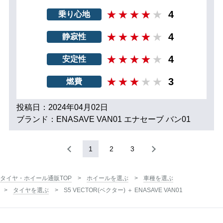
4
乗り心地
4
静寂性
4
安定性
3
燃費
投稿日：2024年04月02日
ブランド：ENASAVE VAN01 エナセーブ バン01
1
2
3
タイヤ・ホイール通販TOP
ホイールを選ぶ
車種を選ぶ
タイヤを選ぶ
S5 VECTOR(ベクター) ＋ ENASAVE VAN01