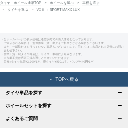
タイヤ・ホイール通販TOP
ホイールを選ぶ
車種を選ぶ
タイヤを選ぶ
VXⅡ ＋ SPORT MAXX LUX
・当ホームページの表示価格は通信販売での購入価格となっております。
ご来店される場合は、別途作業工賃・廃タイヤ料金がかかる場合がございます。
また、一部取付けを行っていない商品もございますので、詳しくはご来店される店舗にお問い
合わせ下さい。
・作業工賃・廃タイヤ料金は、サイズ・車種により異なります。
※作業工賃は店頭工賃表通りとさせていただきます。
目安:(タイヤ単品¥2,200/1本、廃タイヤ¥550/1本、バルブ¥440円/1本)
TOPへ戻る
タイヤ単品を探す
ホイールセットを探す
よくあるご質問