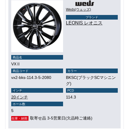
Weds(ウェッズ)
ブランド
LEONIS レオニス
商品名
VXⅡ
商品コード
カラー
vx2-bks-114.3-5-2080
BKSC(ブラックSCマシニン
グ)
インチ
PCD
20インチ
114.3
ホール数
5
取寄せ品 3-5営業日(欠品時ご連絡)
在庫・納期