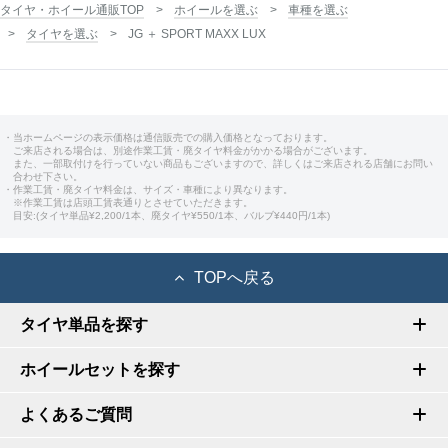
タイヤ・ホイール通販TOP
ホイールを選ぶ
車種を選ぶ
タイヤを選ぶ
JG ＋ SPORT MAXX LUX
・当ホームページの表示価格は通信販売での購入価格となっております。
ご来店される場合は、別途作業工賃・廃タイヤ料金がかかる場合がございます。
また、一部取付けを行っていない商品もございますので、詳しくはご来店される店舗にお問い
合わせ下さい。
・作業工賃・廃タイヤ料金は、サイズ・車種により異なります。
※作業工賃は店頭工賃表通りとさせていただきます。
目安:(タイヤ単品¥2,200/1本、廃タイヤ¥550/1本、バルブ¥440円/1本)
TOPへ戻る
タイヤ単品を探す
ホイールセットを探す
よくあるご質問