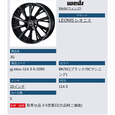
Weds(ウェッズ)
ブランド
LEONIS レオニス
商品名
JG
商品コード
カラー
jg-bksc-114.3-5-2085
BK/SC(ブラック/SCマシニ
ング)
インチ
PCD
20インチ
114.3
ホール数
5
取寄せ品 3-5営業日(欠品時ご連絡)
在庫・納期