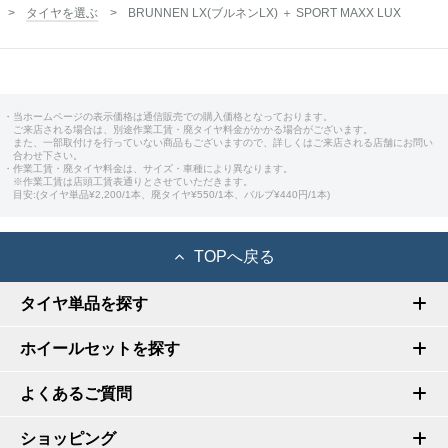
タイヤを選ぶ
BRUNNEN LX(ブルネンLX) ＋ SPORT MAXX LUX
・当ホームページの表示価格は通信販売での購入価格となっております。
ご来店される場合は、別途作業工賃・廃タイヤ料金がかかる場合がございます。
また、一部取付けを行っていない商品もございますので、詳しくはご来店される店舗にお問い
合わせ下さい。
・作業工賃・廃タイヤ料金は、サイズ・車種により異なります。
※作業工賃は店頭工賃表通りとさせていただきます。
目安:(タイヤ単品¥2,200/1本、廃タイヤ¥550/1本、バルブ¥440円/1本)
TOPへ戻る
タイヤ単品を探す
ホイールセットを探す
よくあるご質問
ショッピング