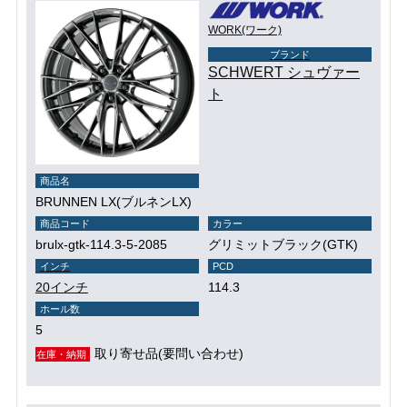
WORK(ワーク)
ブランド
SCHWERT シュヴァー
ト
商品名
BRUNNEN LX(ブルネンLX)
商品コード
カラー
brulx-gtk-114.3-5-2085
グリミットブラック(GTK)
インチ
PCD
20インチ
114.3
ホール数
5
取り寄せ品(要問い合わせ)
在庫・納期