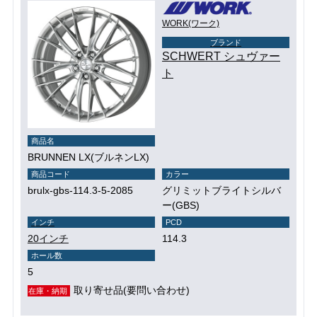
WORK(ワーク)
ブランド
SCHWERT シュヴァー
ト
商品名
BRUNNEN LX(ブルネンLX)
商品コード
カラー
brulx-gbs-114.3-5-2085
グリミットブライトシルバ
ー(GBS)
インチ
PCD
20インチ
114.3
ホール数
5
取り寄せ品(要問い合わせ)
在庫・納期