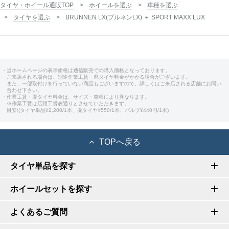
タイヤ・ホイール通販TOP
ホイールを選ぶ
車種を選ぶ
タイヤを選ぶ
BRUNNEN LX(ブルネンLX) ＋ SPORT MAXX LUX
・当ホームページの表示価格は通信販売での購入価格となっております。
ご来店される場合は、別途作業工賃・廃タイヤ料金がかかる場合がございます。
また、一部取付けを行っていない商品もございますので、詳しくはご来店される店舗にお問い
合わせ下さい。
・作業工賃・廃タイヤ料金は、サイズ・車種により異なります。
※作業工賃は店頭工賃表通りとさせていただきます。
目安:(タイヤ単品¥2,200/1本、廃タイヤ¥550/1本、バルブ¥440円/1本)
TOPへ戻る
タイヤ単品を探す
ホイールセットを探す
よくあるご質問