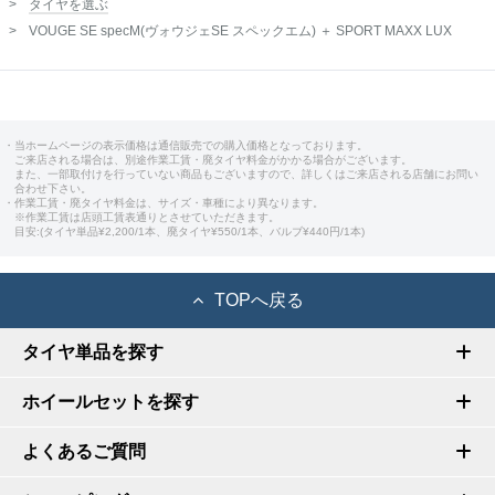
タイヤを選ぶ
VOUGE SE specM(ヴォウジェSE スペックエム) ＋ SPORT MAXX LUX
・当ホームページの表示価格は通信販売での購入価格となっております。
ご来店される場合は、別途作業工賃・廃タイヤ料金がかかる場合がございます。
また、一部取付けを行っていない商品もございますので、詳しくはご来店される店舗にお問い
合わせ下さい。
・作業工賃・廃タイヤ料金は、サイズ・車種により異なります。
※作業工賃は店頭工賃表通りとさせていただきます。
目安:(タイヤ単品¥2,200/1本、廃タイヤ¥550/1本、バルブ¥440円/1本)
TOPへ戻る
タイヤ単品を探す
ホイールセットを探す
よくあるご質問