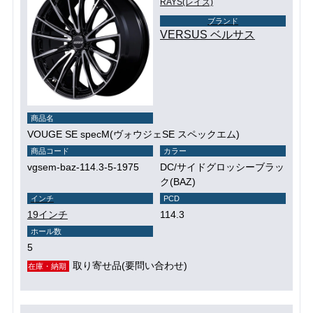
RAYS(レイズ)
ブランド
VERSUS ベルサス
商品名
VOUGE SE specM(ヴォウジェSE スペックエム)
商品コード
カラー
vgsem-baz-114.3-5-1975
DC/サイドグロッシーブラッ
ク(BAZ)
インチ
PCD
19インチ
114.3
ホール数
5
取り寄せ品(要問い合わせ)
在庫・納期