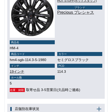
HOT STUFF(ホットスタッフ)
ブランド
Precious プレシャス
商品名
HM-4
商品コード
カラー
hm4-sgb-114.3-5-1980
セミグロスブラック
インチ
PCD
19インチ
114.3
ホール数
5
取寄せ品 3-5営業日(欠品時ご連絡)
在庫・納期
店舗別在庫状況