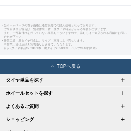
・当ホームページの表示価格は通信販売での購入価格となっております。
ご来店される場合は、別途作業工賃・廃タイヤ料金がかかる場合がございます。
また、一部取付けを行っていない商品もございますので、詳しくはご来店される店舗にお問い
合わせ下さい。
・作業工賃・廃タイヤ料金は、サイズ・車種により異なります。
※作業工賃は店頭工賃表通りとさせていただきます。
目安:(タイヤ単品¥2,200/1本、廃タイヤ¥550/1本、バルブ¥440円/1本)
TOPへ戻る
タイヤ単品を探す
ホイールセットを探す
よくあるご質問
ショッピング