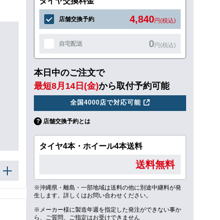
タイヤ交換料金
4,840
店舗交換予約
円(税込)
0
自宅配送
円(税込)
本日中のご注文で
最短8月14日(金)
から取付予約可能
全国4000店で対応可能
店舗交換予約とは
タイヤ4本・ホイール4本送料
送料無料
※沖縄県・離島・一部地域は送料の他に別途中継料が発
生します。詳しくはお問い合わせください。
※メーカー様に製造年週を指定した発注ができない事か
ら、ご質問、ご指定はお受けできません