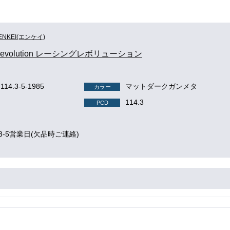
ENKEI(エンケイ)
gRevolution レーシングレボリューション
-114.3-5-1985
マットダークガンメタ
カラー
114.3
PCD
3-5営業日(欠品時ご連絡)