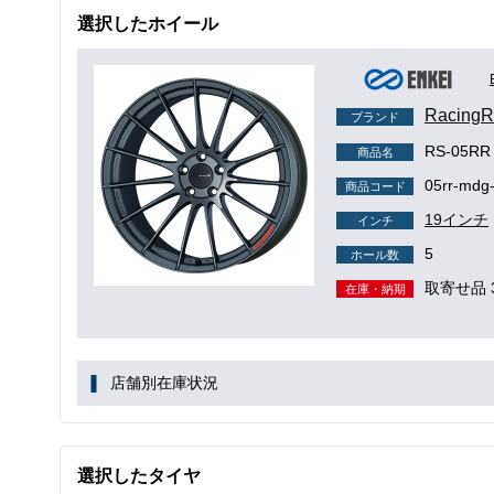
選択したホイール
Racin
ブランド
RS-05RR
商品名
05rr-mdg
商品コード
19インチ
インチ
5
ホール数
取寄せ品 
在庫・納期
店舗別在庫状況
選択したタイヤ