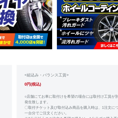
<組込み・バランス工賃>
0円(税込)
○店舗にてお車に取付けを希望の場合には取付け工賃が
発生致します。
〇取付チケット及び取付込み商品を購入時は、1注文に
一台分でご注文ください。