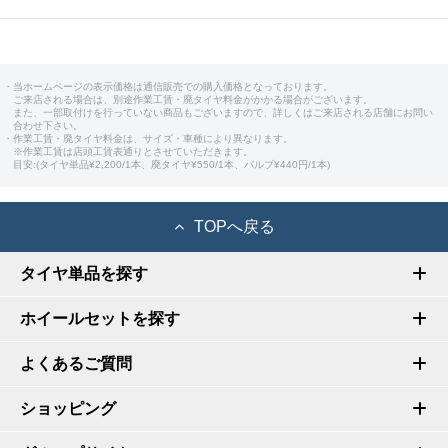
・当ホームページの表示価格は通信販売での購入価格となっております。
ご来店される場合は、別途作業工賃・廃タイヤ料金がかかる場合がございます。
また、一部取付けを行っていない商品もございますので、詳しくはご来店される店舗にお問い
合わせ下さい。
・作業工賃・廃タイヤ料金は、サイズ・車種により異なります。
※作業工賃は店頭工賃表通りとさせていただきます。
目安:(タイヤ単品¥2,200/1本、廃タイヤ¥550/1本、バルブ¥440円/1本)
TOPへ戻る
タイヤ単品を探す
ホイールセットを探す
よくあるご質問
ショッピング