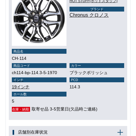
HOT STUFF(ホットスタッフ)
ブランド
Chronus クロノス
商品名
CH-114
商品コード
カラー
ch114-bp-114.3-5-1970
ブラックポリッシュ
インチ
PCD
19インチ
114.3
ホール数
5
取寄せ品 3-5営業日(欠品時ご連絡)
在庫・納期
店舗別在庫状況