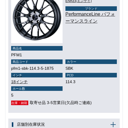
ENKEI(エンケイ)
ブランド
PerformanceLine パフォ
ーマンスライン
商品名
PFM1
商品コード
カラー
pfm1-sbk-114.3-5-1875
SBK
インチ
PCD
18インチ
114.3
ホール数
5
取寄せ品 3-5営業日(欠品時ご連絡)
在庫・納期
店舗別在庫状況