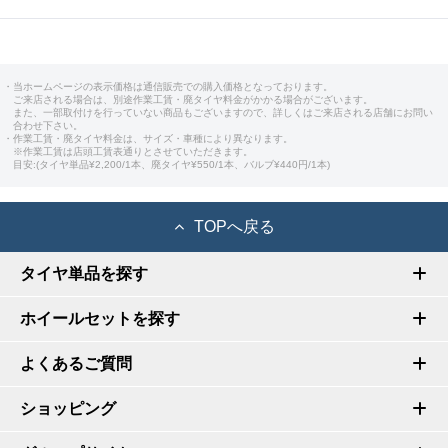
・当ホームページの表示価格は通信販売での購入価格となっております。
ご来店される場合は、別途作業工賃・廃タイヤ料金がかかる場合がございます。
また、一部取付けを行っていない商品もございますので、詳しくはご来店される店舗にお問い
合わせ下さい。
・作業工賃・廃タイヤ料金は、サイズ・車種により異なります。
※作業工賃は店頭工賃表通りとさせていただきます。
目安:(タイヤ単品¥2,200/1本、廃タイヤ¥550/1本、バルブ¥440円/1本)
TOPへ戻る
タイヤ単品を探す
ホイールセットを探す
よくあるご質問
ショッピング