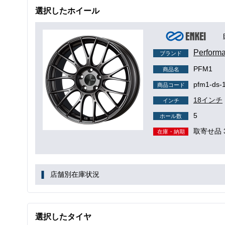
選択したホイール
Perfo
ブランド
PFM1
商品名
pfm1-ds-
商品コード
18インチ
インチ
5
ホール数
取寄せ品 
在庫・納期
店舗別在庫状況
選択したタイヤ