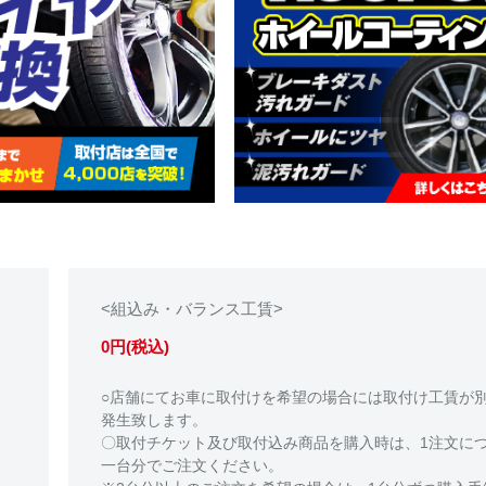
<組込み・バランス工賃>
0円(税込)
○店舗にてお車に取付けを希望の場合には取付け工賃が
発生致します。
〇取付チケット及び取付込み商品を購入時は、1注文に
一台分でご注文ください。