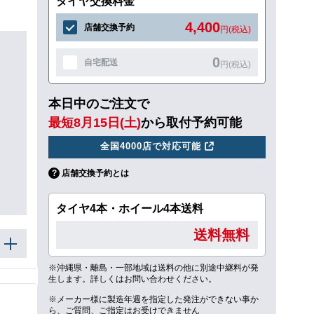
タイヤ交換料金
4,400
店舗交換予約
円(税込)
0
自宅配送
円(税込)
本日中のご注文で
最短8月15日(土)
から取付予約可能
全国4000店で対応可能
店舗交換予約とは
タイヤ4本・ホイール4本送料
送料無料
※沖縄県・離島・一部地域は送料の他に別途中継料が発
生します。詳しくはお問い合わせください。
※メーカー様に製造年週を指定した発注ができない事か
ら、ご質問、ご指定はお受けできません