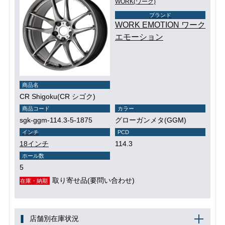
WORK(ワーク)
ブランド
WORK EMOTION ワーク
エモーション
商品名
CR Shigoku(CR シゴク)
商品コード
カラー
sgk-ggm-114.3-5-1875
グローガンメタ(GGM)
インチ
PCD
18インチ
114.3
ホール数
5
取り寄せ品(要問い合わせ)
在庫・納期
店舗別在庫状況