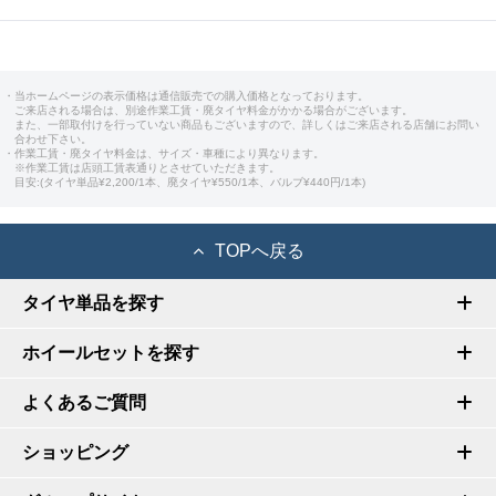
・当ホームページの表示価格は通信販売での購入価格となっております。
ご来店される場合は、別途作業工賃・廃タイヤ料金がかかる場合がございます。
また、一部取付けを行っていない商品もございますので、詳しくはご来店される店舗にお問い
合わせ下さい。
・作業工賃・廃タイヤ料金は、サイズ・車種により異なります。
※作業工賃は店頭工賃表通りとさせていただきます。
目安:(タイヤ単品¥2,200/1本、廃タイヤ¥550/1本、バルブ¥440円/1本)
TOPへ戻る
タイヤ単品を探す
ホイールセットを探す
よくあるご質問
ショッピング