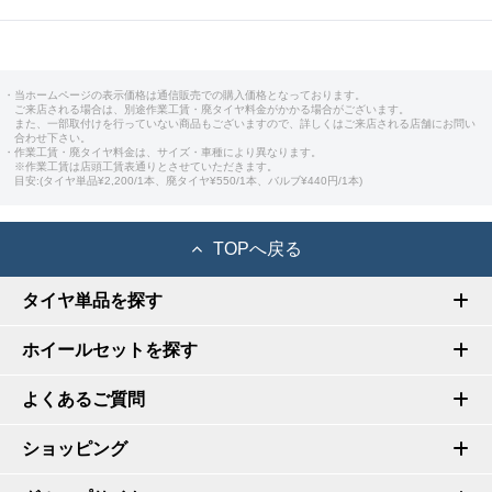
・当ホームページの表示価格は通信販売での購入価格となっております。
ご来店される場合は、別途作業工賃・廃タイヤ料金がかかる場合がございます。
また、一部取付けを行っていない商品もございますので、詳しくはご来店される店舗にお問い
合わせ下さい。
・作業工賃・廃タイヤ料金は、サイズ・車種により異なります。
※作業工賃は店頭工賃表通りとさせていただきます。
目安:(タイヤ単品¥2,200/1本、廃タイヤ¥550/1本、バルブ¥440円/1本)
TOPへ戻る
タイヤ単品を探す
ホイールセットを探す
よくあるご質問
ショッピング