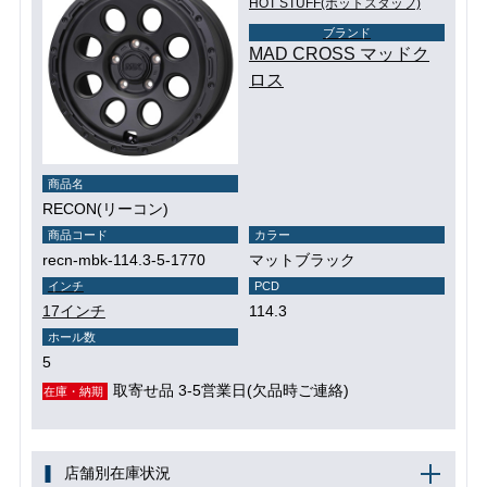
HOT STUFF(ホットスタッフ)
ブランド
MAD CROSS マッドク
ロス
商品名
RECON(リーコン)
商品コード
カラー
recn-mbk-114.3-5-1770
マットブラック
インチ
PCD
17インチ
114.3
ホール数
5
取寄せ品 3-5営業日(欠品時ご連絡)
在庫・納期
店舗別在庫状況