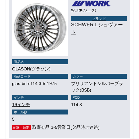
WORK(ワーク)
ブランド
SCHWERT シュヴァー
ト
商品名
GLASON(グラソン)
商品コード
カラー
glas-bsb-114.3-5-1975
ブリリアントシルバーブラ
ック(BSB)
インチ
PCD
19インチ
114.3
ホール数
5
取寄せ品 3-5営業日(欠品時ご連絡)
在庫・納期