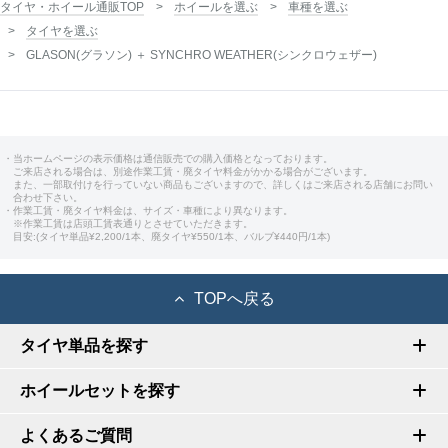
タイヤ・ホイール通販TOP
ホイールを選ぶ
車種を選ぶ
タイヤを選ぶ
GLASON(グラソン) ＋ SYNCHRO WEATHER(シンクロウェザー)
・当ホームページの表示価格は通信販売での購入価格となっております。
ご来店される場合は、別途作業工賃・廃タイヤ料金がかかる場合がございます。
また、一部取付けを行っていない商品もございますので、詳しくはご来店される店舗にお問い
合わせ下さい。
・作業工賃・廃タイヤ料金は、サイズ・車種により異なります。
※作業工賃は店頭工賃表通りとさせていただきます。
目安:(タイヤ単品¥2,200/1本、廃タイヤ¥550/1本、バルブ¥440円/1本)
TOPへ戻る
タイヤ単品を探す
ホイールセットを探す
よくあるご質問