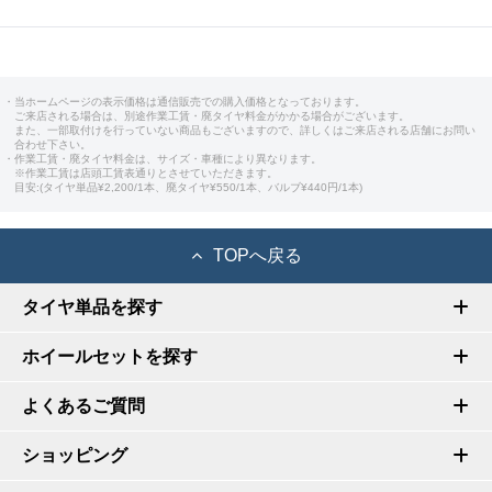
・当ホームページの表示価格は通信販売での購入価格となっております。
ご来店される場合は、別途作業工賃・廃タイヤ料金がかかる場合がございます。
また、一部取付けを行っていない商品もございますので、詳しくはご来店される店舗にお問い
合わせ下さい。
・作業工賃・廃タイヤ料金は、サイズ・車種により異なります。
※作業工賃は店頭工賃表通りとさせていただきます。
目安:(タイヤ単品¥2,200/1本、廃タイヤ¥550/1本、バルブ¥440円/1本)
TOPへ戻る
タイヤ単品を探す
ホイールセットを探す
よくあるご質問
ショッピング