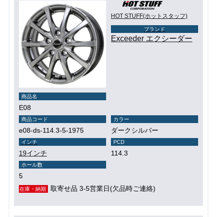
HOT STUFF(ホットスタッフ)
ブランド
Exceeder エクシーダー
商品名
E08
商品コード
カラー
e08-ds-114.3-5-1975
ダークシルバー
インチ
PCD
19インチ
114.3
ホール数
5
取寄せ品 3-5営業日(欠品時ご連絡)
在庫・納期