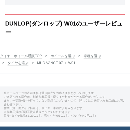
DUNLOP(ダンロップ) W01のユーザーレビュ
ー
タイヤ・ホイール通販TOP
ホイールを選ぶ
車種を選ぶ
タイヤを選ぶ
MUD VANCE 07 ＋ W01
・当ホームページの表示価格は通信販売での購入価格となっております。
ご来店される場合は、別途作業工賃・廃タイヤ料金がかかる場合がございます。
また、一部取付けを行っていない商品もございますので、詳しくはご来店される店舗にお問い
合わせ下さい。
・作業工賃・廃タイヤ料金は、サイズ・車種により異なります。
※作業工賃は店頭工賃表通りとさせていただきます。
目安:(タイヤ単品¥2,200/1本、廃タイヤ¥550/1本、バルブ¥440円/1本)