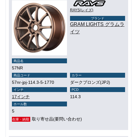
RAYS(レイズ)
ブランド
GRAM LIGHTS グラムラ
イツ
商品名
57NR
商品コード
カラー
57nr-jpj-114.3-5-1770
ダークブロンズ(JPJ)
インチ
PCD
17インチ
114.3
ホール数
5
取り寄せ品(要問い合わせ)
在庫・納期