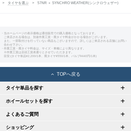
タイヤを選ぶ
57NR ＋ SYNCHRO WEATHER(シンクロウェザー)
・当ホームページの表示価格は通信販売での購入価格となっております。
ご来店される場合は、別途作業工賃・廃タイヤ料金がかかる場合がございます。
また、一部取付けを行っていない商品もございますので、詳しくはご来店される店舗にお問い
合わせ下さい。
・作業工賃・廃タイヤ料金は、サイズ・車種により異なります。
※作業工賃は店頭工賃表通りとさせていただきます。
目安:(タイヤ単品¥2,200/1本、廃タイヤ¥550/1本、バルブ¥440円/1本)
TOPへ戻る
タイヤ単品を探す
ホイールセットを探す
よくあるご質問
ショッピング