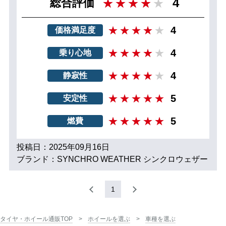
4
総合評価
4
価格満足度
4
乗り心地
4
静寂性
5
安定性
5
燃費
投稿日：2025年09月16日
ブランド：SYNCHRO WEATHER シンクロウェザー
1
タイヤ・ホイール通販TOP
ホイールを選ぶ
車種を選ぶ