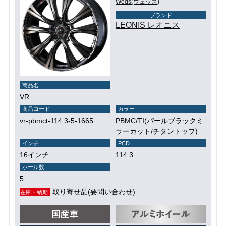
Weds(ウェッズ)
ブランド
LEONIS レオニス
商品名
VR
商品コード
カラー
vr-pbmct-114.3-5-1665
PBMC/TI(パールブラックミ
ラーカット/チタントップ)
インチ
PCD
16インチ
114.3
ホール数
5
取り寄せ品(要問い合わせ)
在庫・納期