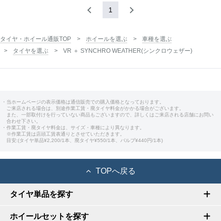
1
タイヤ・ホイール通販TOP
ホイールを選ぶ
車種を選ぶ
タイヤを選ぶ
VR ＋ SYNCHRO WEATHER(シンクロウェザー)
・当ホームページの表示価格は通信販売での購入価格となっております。
ご来店される場合は、別途作業工賃・廃タイヤ料金がかかる場合がございます。
また、一部取付けを行っていない商品もございますので、詳しくはご来店される店舗にお問い
合わせ下さい。
・作業工賃・廃タイヤ料金は、サイズ・車種により異なります。
※作業工賃は店頭工賃表通りとさせていただきます。
目安:(タイヤ単品¥2,200/1本、廃タイヤ¥550/1本、バルブ¥440円/1本)
TOPへ戻る
タイヤ単品を探す
ホイールセットを探す