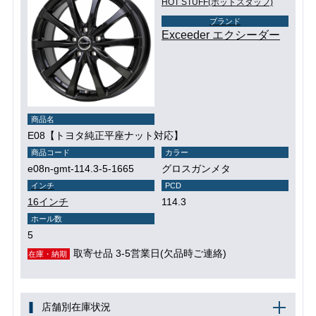
HOT STUFF(ホットスタッフ)
ブランド
Exceeder エクシーダー
商品名
E08【トヨタ純正平座ナット対応】
商品コード
カラー
e08n-gmt-114.3-5-1665
グロスガンメタ
インチ
PCD
16インチ
114.3
ホール数
5
取寄せ品 3-5営業日(欠品時ご連絡)
在庫・納期
店舗別在庫状況