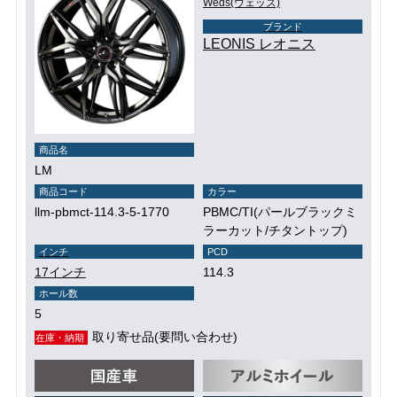
Weds(ウェッズ)
ブランド
LEONIS レオニス
商品名
LM
商品コード
カラー
llm-pbmct-114.3-5-1770
PBMC/TI(パールブラックミ
ラーカット/チタントップ)
インチ
PCD
17インチ
114.3
ホール数
5
取り寄せ品(要問い合わせ)
在庫・納期