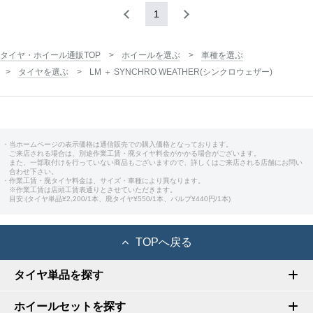
1
タイヤ・ホイール通販TOP
ホイールを選ぶ
車種を選ぶ
タイヤを選ぶ
LM ＋ SYNCHRO WEATHER(シンクロウェザー)
・当ホームページの表示価格は通信販売での購入価格となっております。
ご来店される場合は、別途作業工賃・廃タイヤ料金がかかる場合がございます。
また、一部取付けを行っていない商品もございますので、詳しくはご来店される店舗にお問い
合わせ下さい。
・作業工賃・廃タイヤ料金は、サイズ・車種により異なります。
※作業工賃は店頭工賃表通りとさせていただきます。
目安:(タイヤ単品¥2,200/1本、廃タイヤ¥550/1本、バルブ¥440円/1本)
TOPへ戻る
タイヤ単品を探す
ホイールセットを探す