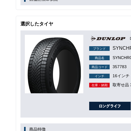
選択したタイヤ
SYNCH
ブランド
SYNCH
商品名
357783
商品コード
16インチ
インチ
取寄せ品 
在庫・納期
商品特徴