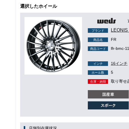
選択したホイール
LEONI
ブランド
FR
商品名
lfr-bmc-1
商品コード
16インチ
インチ
5
ホール数
取り寄せ
在庫・納期
店舗別在庫状況