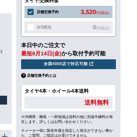
タイヤ交換料金
3,520
店舗交換予約
円(税込)
0
自宅配送
円(税込)
本日中のご注文で
/ミ
最短8月14日(金)
から取付予約可能
全国4000店で対応可能
店舗交換予約とは
タイヤ4本・ホイール4本送料
送料無料
※沖縄県・離島・一部地域は送料の他に別途中継料が発
生します。詳しくはお問い合わせください。
※メーカー様に製造年週を指定した発注ができない事か
ら、ご質問、ご指定はお受けできません