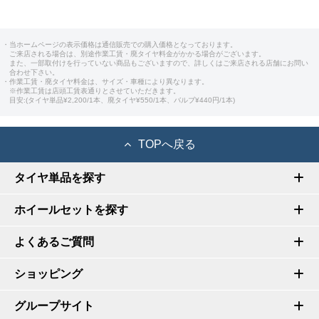
・当ホームページの表示価格は通信販売での購入価格となっております。
ご来店される場合は、別途作業工賃・廃タイヤ料金がかかる場合がございます。
また、一部取付けを行っていない商品もございますので、詳しくはご来店される店舗にお問い
合わせ下さい。
・作業工賃・廃タイヤ料金は、サイズ・車種により異なります。
※作業工賃は店頭工賃表通りとさせていただきます。
目安:(タイヤ単品¥2,200/1本、廃タイヤ¥550/1本、バルブ¥440円/1本)
TOPへ戻る
タイヤ単品を探す
ホイールセットを探す
よくあるご質問
ショッピング
グループサイト