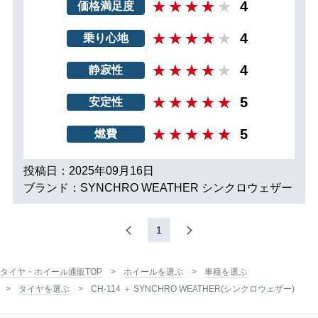
4
価格満足度
4
乗り心地
4
静寂性
5
安定性
5
燃費
投稿日：2025年09月16日
ブランド：SYNCHRO WEATHER シンクロウェザー
1
タイヤ・ホイール通販TOP
ホイールを選ぶ
車種を選ぶ
タイヤを選ぶ
CH-114 ＋ SYNCHRO WEATHER(シンクロウェザー)