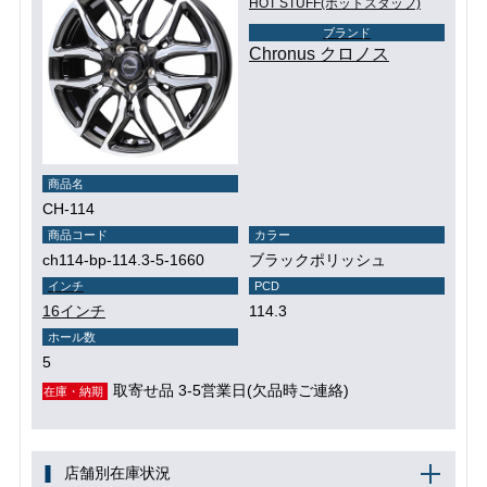
HOT STUFF(ホットスタッフ)
ブランド
Chronus クロノス
商品名
CH-114
商品コード
カラー
ch114-bp-114.3-5-1660
ブラックポリッシュ
インチ
PCD
16インチ
114.3
ホール数
5
取寄せ品 3-5営業日(欠品時ご連絡)
在庫・納期
店舗別在庫状況