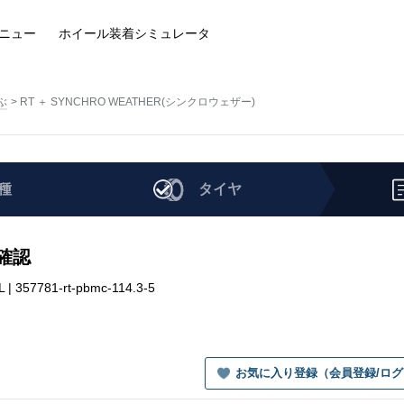
ニュー
ホイール装着
シミュレータ
ぶ
RT ＋ SYNCHRO WEATHER(シンクロウェザー)
種
タイヤ
を確認
357781-rt-pbmc-114.3-5
お気に入り登録（会員登録/ロ