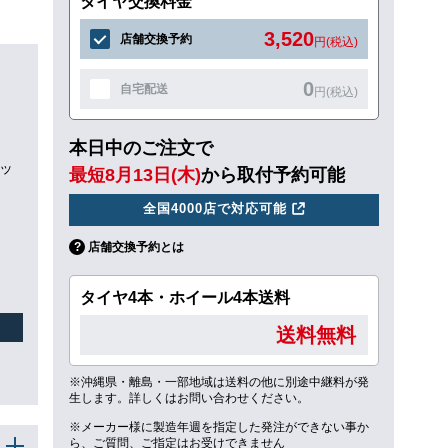
タイヤ交換料金
3,520
店舗交換予約
円(税込)
0
自宅配送
円(税込)
本日中のご注文で
カッ
最短8月13日(木)
から取付予約可能
全国4000店で対応可能
店舗交換予約とは
タイヤ4本・ホイール4本送料
送料無料
※沖縄県・離島・一部地域は送料の他に別途中継料が発
生します。詳しくはお問い合わせください。
※メーカー様に製造年週を指定した発注ができない事か
ら、ご質問、ご指定はお受けできません