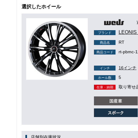
選択したホイール
LEONI
ブランド
RT
商品名
rt-pbmc-1
商品コード
16インチ
インチ
5
ホール数
取り寄せ
在庫・納期
店舗別在庫状況