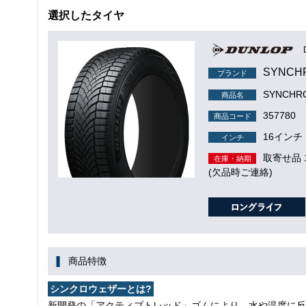
選択したタイヤ
SYNCH
ブランド
SYNCH
商品名
357780
商品コード
16インチ
インチ
取寄せ品
在庫・納期
(欠品時ご連絡)
商品特徴
シンクロウェザーとは?
新開発の「アクティブトレッド」ゴムにより、水や温度に反