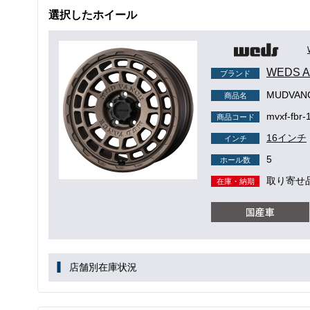
選択したホイール
WEDS
ブランド
MUDVAN
商品名
mvxf-fbr-
商品コード
16インチ
インチ
5
ホール数
取り寄せ
在庫・納期
店舗別在庫状況