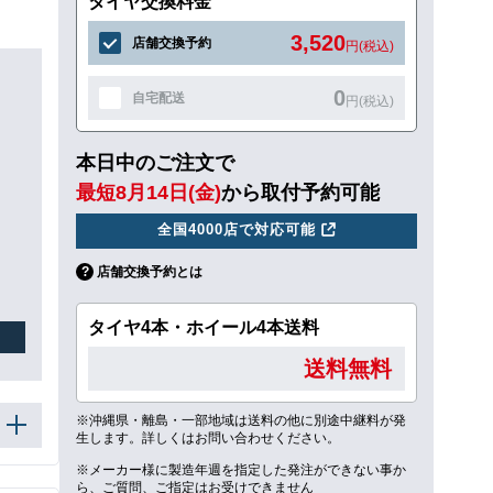
タイヤ交換料金
3,520
店舗交換予約
円(税込)
0
自宅配送
円(税込)
本日中のご注文で
最短8月14日(金)
から取付予約可能
全国4000店で対応可能
店舗交換予約とは
タイヤ4本・ホイール4本送料
送料無料
※沖縄県・離島・一部地域は送料の他に別途中継料が発
生します。詳しくはお問い合わせください。
※メーカー様に製造年週を指定した発注ができない事か
ら、ご質問、ご指定はお受けできません