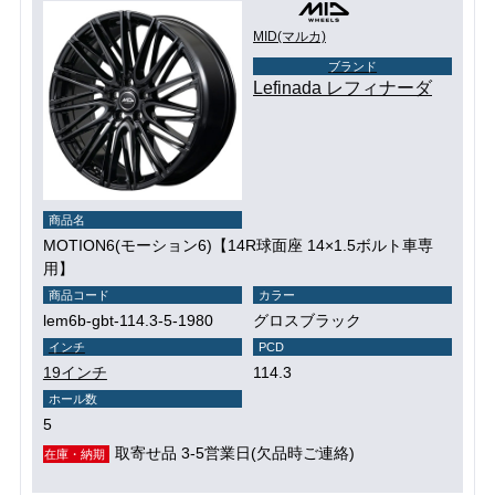
MID(マルカ)
ブランド
Lefinada レフィナーダ
商品名
MOTION6(モーション6)【14R球面座 14×1.5ボルト車専
用】
商品コード
カラー
lem6b-gbt-114.3-5-1980
グロスブラック
インチ
PCD
19インチ
114.3
ホール数
5
取寄せ品 3-5営業日(欠品時ご連絡)
在庫・納期