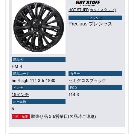
HOT STUFF(ホットスタッフ)
ブランド
Precious プレシャス
商品名
HM-4
商品コード
カラー
hm4-sgb-114.3-5-1980
セミグロスブラック
インチ
PCD
19インチ
114.3
ホール数
5
取寄せ品 3-5営業日(欠品時ご連絡)
在庫・納期