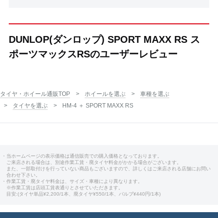
DUNLOP(ダンロップ) SPORT MAXX RS ス
ポーツマックスRSのユーザーレビュー
タイヤ・ホイール通販TOP
ホイールを選ぶ
車種を選ぶ
タイヤを選ぶ
HM-4 ＋ SPORT MAXX RS
・当ホームページの表示価格は通信販売での購入価格となっております。
ご来店される場合は、別途作業工賃・廃タイヤ料金がかかる場合がございます。
また、一部取付けを行っていない商品もございますので、詳しくはご来店される店舗にお問い
合わせ下さい。
・作業工賃・廃タイヤ料金は、サイズ・車種により異なります。
※作業工賃は店頭工賃表通りとさせていただきます。
目安:(タイヤ単品¥2,200/1本、廃タイヤ¥550/1本、バルブ¥440円/1本)