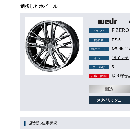
選択したホイール
F ZER
ブランド
FZ-5
商品名
fz5-db-11
商品コード
19インチ
インチ
5
ホール数
取り寄せ
在庫・納期
店舗別在庫状況