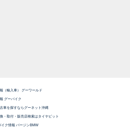
報（輸入車） グーワールド
報 グーバイク
古車を探すならグーネット沖縄
換・取付・販売店検索はタイヤピット
バイク情報 バージンBMW