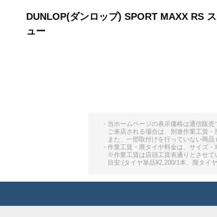
DUNLOP(ダンロップ) SPORT MAXX 
ュー
・当ホームページの表示価格は通信販売
ご来店される場合は、別途作業工賃・
また、一部取付けを行っていない商品
・作業工賃・廃タイヤ料金は、サイズ・
※作業工賃は店頭工賃表通りとさせて
目安:(タイヤ単品¥2,200/1本、廃タイヤ¥