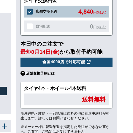
タイヤ交換料金
4,840
店舗交換予約
円(税込)
0
自宅配送
円(税込)
本日中のご注文で
最短8月14日(金)
から取付予約可能
全国4000店で対応可能
店舗交換予約とは
タイヤ4本・ホイール4本送料
送料無料
※沖縄県・離島・一部地域は送料の他に別途中継料が発
生します。詳しくはお問い合わせください。
※メーカー様に製造年週を指定した発注ができない事か
ら、ご質問、ご指定はお受けできません