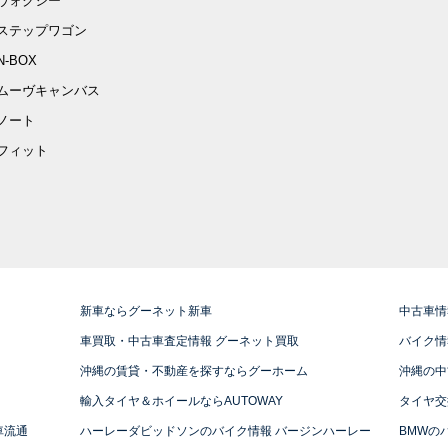
ヴォクシー
ステップワゴン
N-BOX
ムーヴキャンバス
ノート
フィット
新車ならグーネット新車
中古車情
車買取・中古車査定情報 グーネット買取
バイク情
沖縄の賃貸・不動産を探すならグーホーム
沖縄の中
輸入タイヤ＆ホイールならAUTOWAY
タイヤ交
車流通
ハーレーダビッドソンのバイク情報 バージンハーレー
BMWの