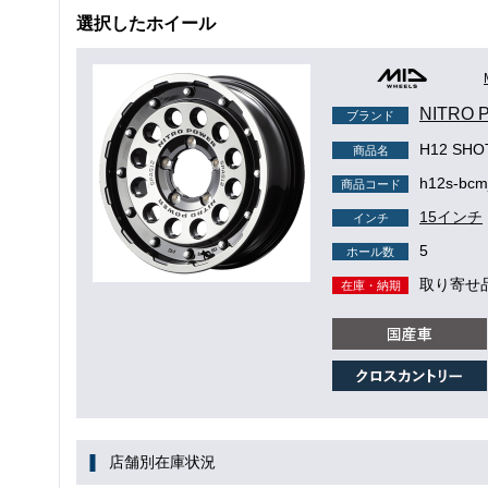
選択したホイール
NITRO
ブランド
H12 SH
商品名
h12s-bcm
商品コード
15インチ
インチ
5
ホール数
取り寄せ
在庫・納期
店舗別在庫状況