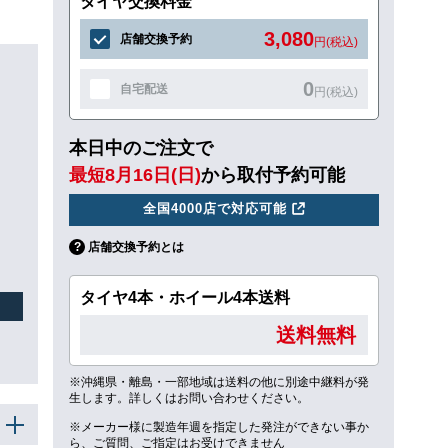
タイヤ交換料金
3,080
店舗交換予約
円(税込)
0
自宅配送
円(税込)
本日中のご注文で
最短8月16日(日)
から取付予約可能
全国4000店で対応可能
店舗交換予約とは
タイヤ4本・ホイール4本送料
送料無料
※沖縄県・離島・一部地域は送料の他に別途中継料が発
生します。詳しくはお問い合わせください。
※メーカー様に製造年週を指定した発注ができない事か
ら、ご質問、ご指定はお受けできません